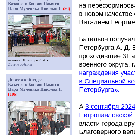
Казачьего Конвоя Памяти
на переформирова
Царя Мученика Николая II
(98)
в новом качестве
Виталием Георгие
Батальон получил
Петербурга А. Д.
проходившее 31 а
основан 18 октября 2020 г.
военного округа, 
Другие события
награждения уча
Дивеевский отдел
в Специальной во
Казачьего Конвоя Памяти
Петербурга».
Царя Мученика Николая II
(106)
А
3 сентября 202
Петропавловской 
власти города вр
Благоверного вел