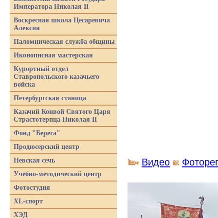
Императора Николая II
Воскресная школа Цесаревича
Алексия
Паломническая служба общины
Иконописная мастерская
Курортный отдел
Ставропольского казачьего
войска
Петербургская станица
Казачий Конвой Святого Царя
Страстотерпца Николая II
Фонд "Берега"
Продюсерский центр
Невская сечь
Видео
Фоторе
Учебно-методический центр
Фотостудия
XL-спорт
ХЭД