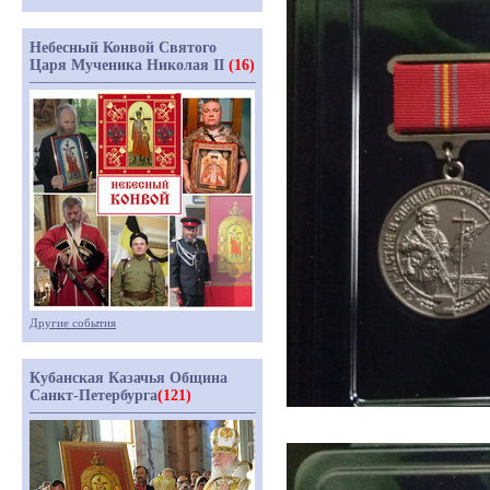
Небесный Конвой Святого
Царя Мученика Николая II
(16)
Другие события
Кубанская Казачья Община
Санкт-Петербурга
(121)