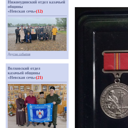
Нижнеудинский отдел казачьей
общины
«Невская сечь»
(12)
Другие события
Волховский отдел
казачьей общины
«Невская сечь»
(21)