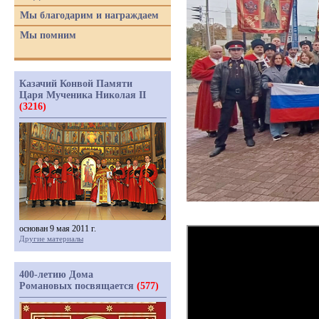
Мы благодарим и награждаем
Мы помним
Казачий Конвой Памяти
Царя Мученика Николая II
(3216)
основан 9 мая 2011 г.
Другие материалы
400-летию Дома
Романовых посвящается
(577)