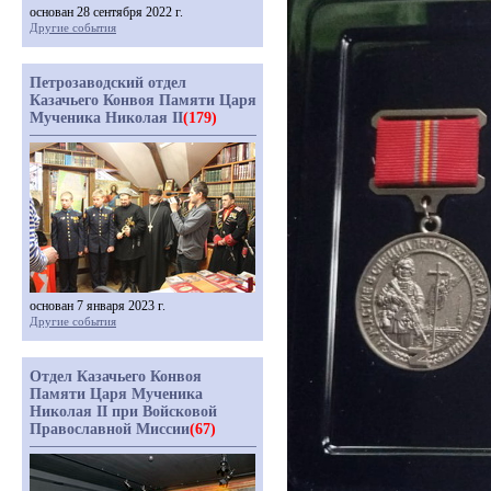
основан 28 сентября 2022 г.
Другие события
Петрозаводский отдел
Казачьего Конвоя Памяти Царя
Мученика Николая II
(179)
основан 7 января 2023 г.
Другие события
Отдел Казачьего Конвоя
Памяти Царя Мученика
Николая II при Войсковой
Православной Миссии
(67)