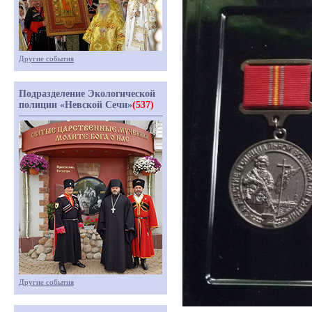
Другие события
Подразделение Экологической
полиции «Невской Сечи»
(537)
Другие события