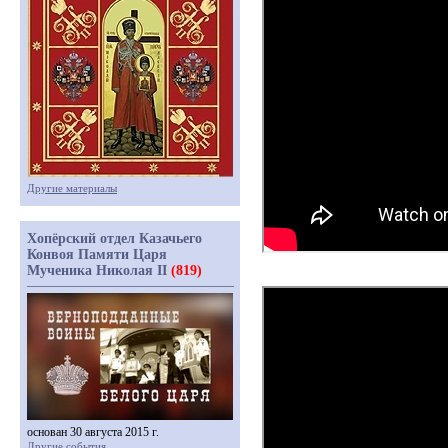
Другие материалы
Хопёрский отдел Казачьего
Конвоя Памяти Царя
Мученика Николая II
(819)
основан 30 августа 2015 г.
Другие события