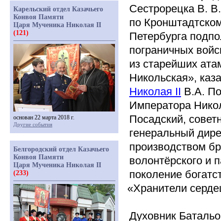
Сестрорецка В. В
Карельский отдел Казачьего
Конвоя Памяти
по Кронштадтском
Царя Мученика Николая II
(121)
Петербурга подпо
пограничных войск
из старейших ата
Никольская», каз
Николая II
В.А. По
Императора Никол
Посадский, совет
основан 22 марта 2018 г.
Другие события
генеральный дире
производством бр
Белгородский отдел Казачьего
Конвоя Памяти
волонтёрского и 
Царя Мученика Николая II
поколение богатс
(233)
«Хранители
сердец
Духовник Батальо