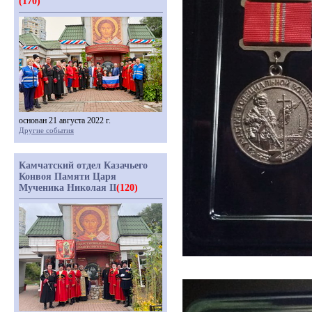
(170)
основан 21 августа 2022 г.
Другие события
Камчатский отдел Казачьего
Конвоя Памяти Царя
Мученика Николая II
(120)