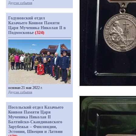
Другие события
Годуновский отдел
Казачьего Конвоя Памяти
Царя Мученика Николая II в
Подмосковье
(324)
основан 21 мая 2022 г.
Другие события
Посольский отдел Казачьего
Конвоя Памяти Царя
Мученика Николая II
Балтийско-Скандинавского
Зарубежья – Финляндии,
Эстонии, Швеции и Латвии