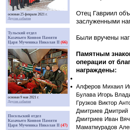
Отец Гавриил объ
основан 25 февраля 2021 г.
Другие события
заслуженными на
Тульский отдел
Были вручены наг
Казачьего Конвоя Памяти
Царя Мученика Николая II
(66)
Памятным знако
операции от бла
награждены:
Алферов Михаил И
Булава Игорь Влад
основан 9 мая 2021 г.
Другие события
Грузков Виктор Ант
Дмитриев Дмитрий
Посольский отдел
Дмитриев Иван Вяч
Казачьего Конвоя Памяти
Царя Мученика Николая II
(47)
Маматмурадов Але