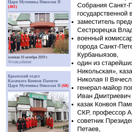
Царя Мученика Николая II
Собрания Санкт-П
(401)
государственной 
заместитель пред
Сестрорецка Вла
военный комиссар
города Санкт-Пет
Курбаныязов,
основан 10 октября 2019 г.
один из старейши
Другие события
Никольская», каз
Крымский отдел
Николая II Вячес
Казачьего Конвоя Памяти
Царя Мученика Николая II
(68)
генерал-майор по
Иван Дмитриевич 
казак Конвоя Пам
СКР, профессор А
советник Президе
Петаев,