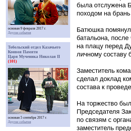
была отслужена Б
походом на брань
Батюшка помянул
основан 9 февраля 2017 г.
Другие события
батальона, после
на плацу перед Д
Тобольский отдел Казачьего
Конвоя Памяти
личному составу 
Царя Мученика Николая II
(101)
Заместитель кома
сделал доклад ко
состава к провед
На торжество бы
Председателя Зак
основан 5 сентября 2017 г.
по связям с орган
Другие события
заместитель пред