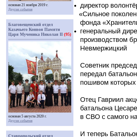
директор волонтё
основан 21 ноября 2019 г.
Другие события
«Сильное
поколен
фонда
«Хранител
Благовещенский отдел
Казачьего Конвоя Памяти
генеральный дире
Царя Мученика Николая II
(95)
производством б
Невмержицкий
Советник председ
передал батальон
пошивом которых 
Отец Гавриил акц
батальона Цесаре
в СВО с самого н
основан 5 августа 2020 г.
Другие события
И теперь Батальо
Ставропольский отдел