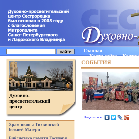
Главная
Карта сайта
Конта
СОБЫТИЯ
Духовно-
просветительский
центр
Поделиться
Храм иконы Тихвинской
Божией Матери
Библиотека памяти Государя