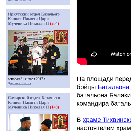
Иркутский отдел Казачьего
Конвоя Памяти Царя
Мученика Николая II
(204)
На площади перед
основан 31 января 2017 г.
Другие события
бойцы
Батальона
батальона Балаки
Самарский отдел Казачьего
командира батал
Конвоя Памяти Царя
Мученика Николая II
(149)
В
храме Тихвинск
настоятелем хра