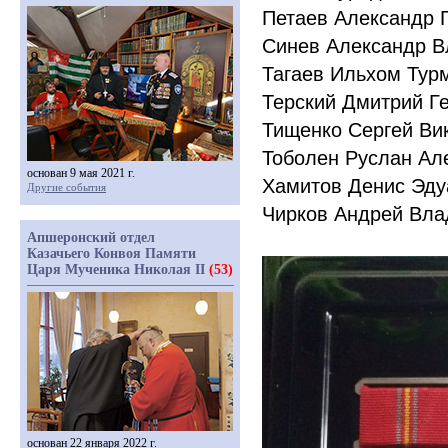
Петаев Александр 
Синев Александр 
Тагаев Ильхом Тур
Терский Дмитрий Г
Тищенко Сергей Ви
Тоболен Руслан Ал
основан 9 мая 2021 г.
Хамитов Денис Эду
Другие события
Чирков Андрей Вл
Апшеронский отдел
Казачьего Конвоя Памяти
Царя Мученика Николая II
(53)
основан 22 января 2022 г.