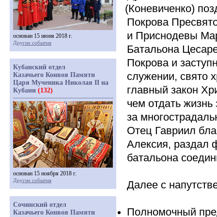
(Коневиченко
) по
Покрова Пресвят
и Приснодевы Мар
основан 15 июня 2018 г.
Другие события
Батальона Цесаре
Покрова и заступ
Кубанский отдел
служении, свято 
Казачьего Конвоя Памяти
Царя Мученика Николая II на
главный закон Хр
Кубани
(132)
чем отдать жизнь 
за многострадаль
Отец Гавриил бла
Алексия, раздал 
батальона соедин
основан 15 ноября 2018 г.
Другие события
Далее с напутств
Сочинский отдел
Полномочный пре
Казачьего Конвоя Памяти