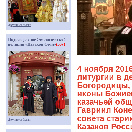
Другие события
Подразделение Экологической
полиции «Невской Сечи»
(537)
4 ноября 201
литургии в д
Богородицы, 
иконы Божией
казачьей об
Гавриил Коне
совета стари
Другие события
Казаков Росс