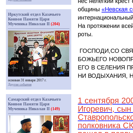
нёс нелёгкий крест
общины
«Невская
с
Иркутский отдел Казачьего
интернациональный 
Конвоя Памяти Царя
Мученика Николая II
(204)
На протяжении все
роты.
ГОСПОДИ,СО СВЯ
БОЖЬЕГО НОВОПР
ЕГО В СЕЛЕНИЯ П
НИ ВОДЫХАНИЯ, Н
основан 31 января 2017 г.
Другие события
1 сентября 20
Самарский отдел Казачьего
Конвоя Памяти Царя
Игоревич, сын
Мученика Николая II
(149)
Ставропольско
полковника СК