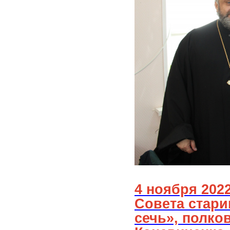
4 ноября 202
Совета стари
сечь», полко