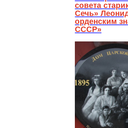
совета стари
Сечь» Леони
орденским з
СССР»