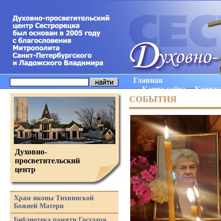
Главная
Карта сайта
Конта
СОБЫТИЯ
Духовно-
просветительский
центр
Храм иконы Тихвинской
Божией Матери
Библиотека памяти Государя