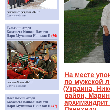
основан 25 февраля 2021 г.
Другие события
Тульский отдел
Казачьего Конвоя Памяти
Царя Мученика Николая II
(66)
На месте упо
по мужской 
основан 9 мая 2021 г.
Другие события
(Украина
, Ни
район, Марино
Посольский отдел
архимандрит
Казачьего Конвоя Памяти
Царя Мученика Николая II
(47)
Панихиду