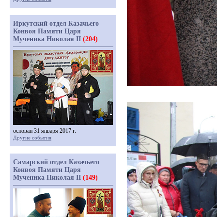
Иркутский отдел Казачьего
Конвоя Памяти Царя
Мученика Николая II
(204)
основан 31 января 2017 г.
Другие события
Самарский отдел Казачьего
Конвоя Памяти Царя
Мученика Николая II
(149)