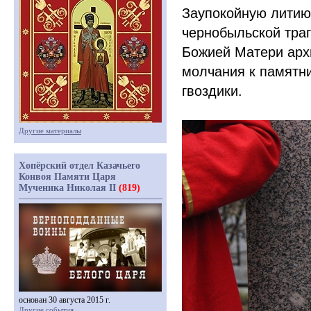
Заупокойную литию
чернобыльской тра
Божией Матери арх
молчания к памятн
гвоздики.
Другие материалы
Хопёрский отдел Казачьего
Конвоя Памяти Царя
Мученика Николая II
(819)
основан 30 августа 2015 г.
Другие события