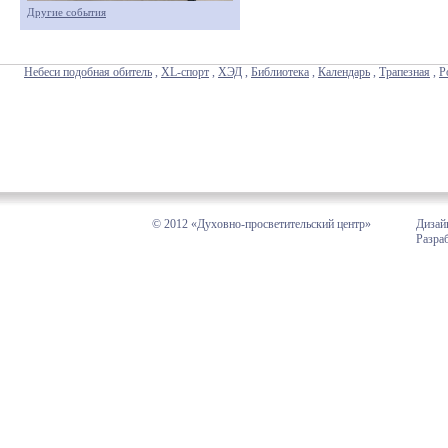
Другие события
Небеси подобная обитель
,
XL-спорт
,
ХЭД
,
Библиотека
,
Календарь
,
Трапезная
,
Р
© 2012 «Духовно-просветительский центр»
Дизай
Разра