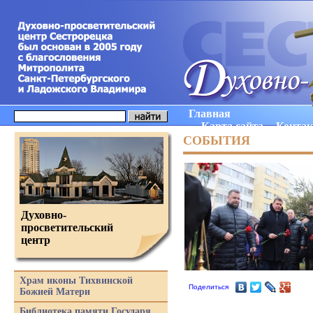
Главная
Карта сайта
Конта
СОБЫТИЯ
Духовно-
просветительский
центр
Храм иконы Тихвинской
Поделиться
Божией Матери
Библиотека памяти Государя