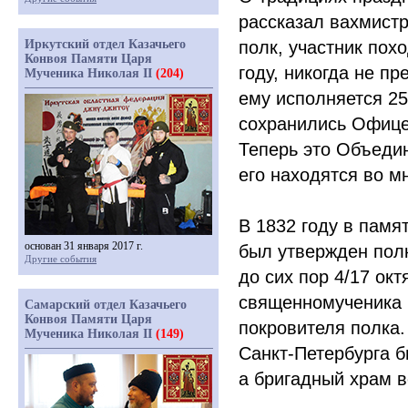
рассказал вахмистр
Иркутский отдел Казачьего
полк, участник пох
Конвоя Памяти Царя
году, никогда не п
Мученика Николая II
(204)
ему исполняется 25
сохранились Офицер
Теперь это Объедин
его находятся во мн
В 1832 году в памя
основан 31 января 2017 г.
был утвержден полк
Другие события
до сих пор 4/17 ок
священномученика 
Самарский отдел Казачьего
Конвоя Памяти Царя
покровителя полка.
Мученика Николая II
(149)
Санкт-Петербурга б
а бригадный храм в