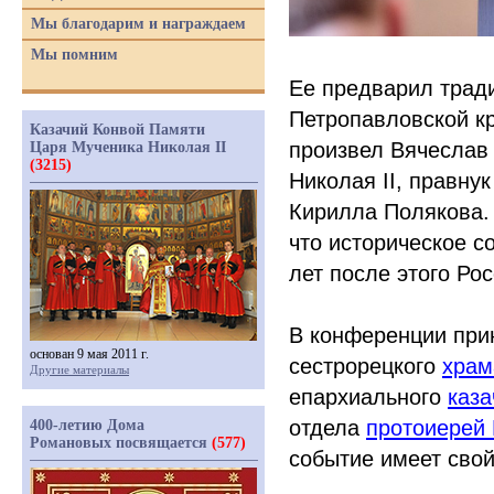
Мы благодарим и награждаем
Мы помним
Ее предварил трад
Петропавловской к
Казачий Конвой Памяти
произвел Вячеслав 
Царя Мученика Николая II
(3215)
Николая II, правну
Кирилла Полякова.
что историческое с
лет после этого Ро
В конференции при
основан 9 мая 2011 г.
сестрорецкого
храм
Другие материалы
епархиального
каза
отдела
протоиерей 
400-летию Дома
Романовых посвящается
(577)
событие имеет сво