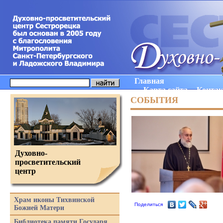
Главная
Карта сайта
Конта
СОБЫТИЯ
Духовно-
просветительский
центр
Храм иконы Тихвинской
Поделиться
Божией Матери
Библиотека памяти Государя