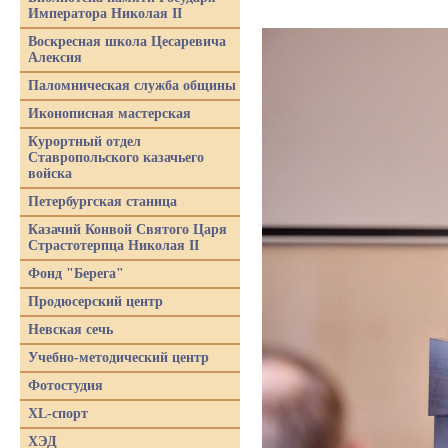
Императора Николая II
Воскресная школа Цесаревича
Алексия
Паломническая служба общины
Иконописная мастерская
Курортный отдел
Ставропольского казачьего
войска
Петербургская станица
Казачий Конвой Святого Царя
Страстотерпца Николая II
Фонд "Берега"
Продюсерский центр
Невская сечь
Учебно-методический центр
Фотостудия
XL-спорт
ХЭД