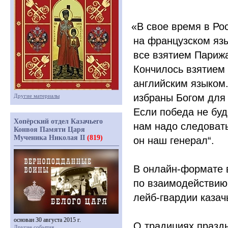
«В
свое время в Ро
на французском язы
все взятием Париж
Кончилось взятием
английским языком.
избраны Богом для 
Другие материалы
Если победа не буд
Хопёрский отдел Казачьего
нам надо следоват
Конвоя Памяти Царя
Мученика Николая II
(819)
он наш генерал“.
В онлайн-формате 
по взаимодействию
лейб-гвардии казач
основан 30 августа 2015 г.
О традициях праздн
Другие события