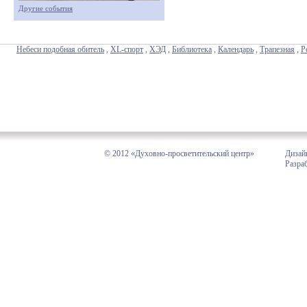
Другие события
Небеси подобная обитель
,
XL-спорт
,
ХЭД
,
Библиотека
,
Календарь
,
Трапезная
,
Р
© 2012 «Духовно-просветительский центр»
Дизай
Разра