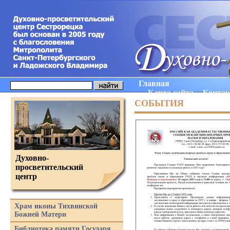
Главная
Карта сайта
Конта
СОБЫТИЯ
Духовно-
просветительский
центр
Храм иконы Тихвинской
Божией Матери
Библиотека памяти Государя