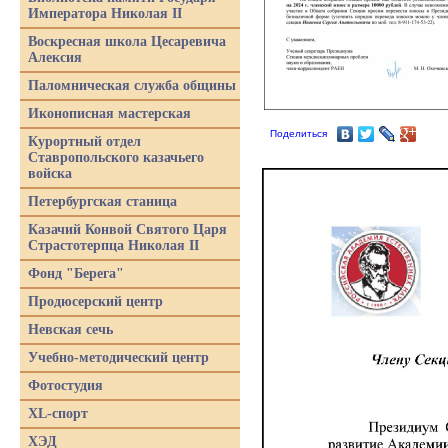
Императора Николая II
Воскресная школа Цесаревича
Алексия
Паломническая служба общины
Иконописная мастерская
Поделиться
Курортный отдел
Ставропольского казачьего
войска
Петербургская станица
Казачий Конвой Святого Царя
Страстотерпца Николая II
Фонд "Берега"
Продюсерский центр
Невская сечь
Учебно-методический центр
Фотостудия
XL-спорт
ХЭД