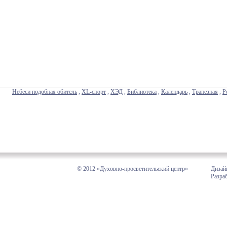
Небеси подобная обитель
,
XL-спорт
,
ХЭД
,
Библиотека
,
Календарь
,
Трапезная
,
Р
© 2012 «Духовно-просветительский центр»
Дизай
Разра