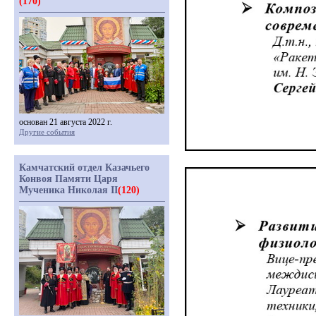
(170)
основан 21 августа 2022 г.
Другие события
Камчатский отдел Казачьего
Конвоя Памяти Царя
Мученика Николая II
(120)