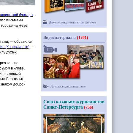
фашистской блокады
.
ек с письмами
Другие документальные фильмы
 городе на Неве.
Видеоматериалы
(1201)
огами, — обратился
иил
(Коневиченко
)
. —
илу духа».
рез кольцо
сьмом в клюве,
ния немецкой
ьга Берггольц
о знаком доброй
Другие видеоматериалы
Союз казачьих журналистов
Санкт-Петербурга
(756)