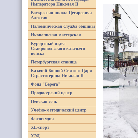
Императора Николая II
Воскресная школа Цесаревича
Алексия
Паломническая служба общины
Иконописная мастерская
Курортный отдел
Ставропольского казачьего
войска
Петербургская станица
Казачий Конвой Святого Царя
Страстотерпца Николая II
Фонд "Берега"
Продюсерский центр
Невская сечь
Учебно-методический центр
Фотостудия
XL-спорт
ХЭД