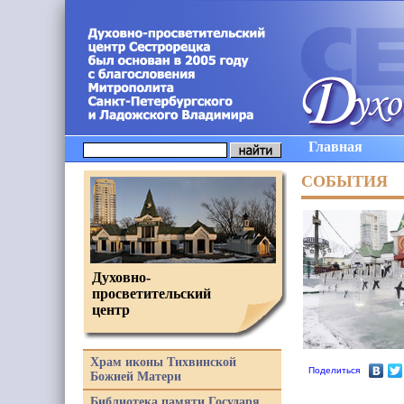
Главная
СОБЫТИЯ
Духовно-
просветительский
центр
Храм иконы Тихвинской
Поделиться
Божией Матери
Библиотека памяти Государя