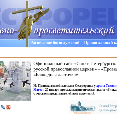
Расписание богослужений
Православный к
Официальный сайт «Санкт-Петербургск
русской православной церкви» - «Прове
«Блокадная ласточка»
На Привокзальной площади Сестрорецка у
храма Тихвин
Матери
25 января прошла патриотическая акция
«Блока
с участием представителей всех поколений.