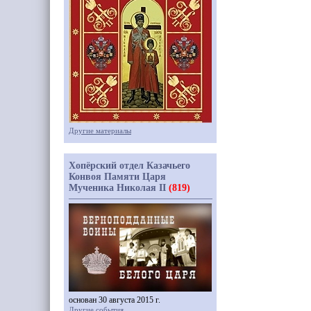
Другие материалы
Хопёрский отдел Казачьего
Конвоя Памяти Царя
Мученика Николая II
(819)
основан 30 августа 2015 г.
Другие события