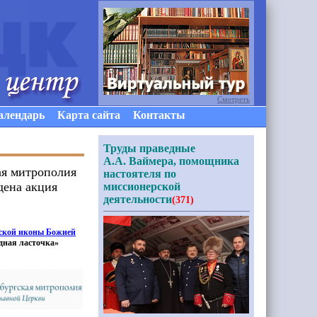
Смотреть
алендарь
Карта сайта
Контакты
Труды праведные
А.А. Ваймера, помощника
ая митрополия
настоятеля по
дена акция
миссионерской
деятельности
(371)
ской иконы Божией
дная
ласточка»