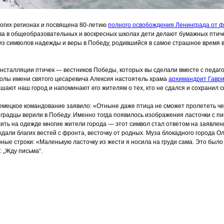
огих регионах и посвящена 80-летию
полного освобождения Ленинграда от 
ва в общеобразовательных и воскресных школах дети делают бумажных птич
 из символов надежды и веры в Победу, родившийся в самое страшное время в
нсталляции птичек — вестников Победы, которых вы сделали вместе с педаг
олы имени святого цесаревича Алексия настоятель храма
архимандрит Гавр
ашают наш город и напоминают его жителям о тех, кто не сдался и сохранил с
емецкое командование заявило:
«Отныне
даже птица не сможет пролететь че
градцы верили в Победу. Именно тогда появилось изображения ласточки с пи
ить на одежде многие жители города — этот символ стал ответом на заявле
дали благих вестей с фронта, весточку от родных. Муза блокадного города Ол
ные строки:
«Маленькую
ласточку из жести я носила на груди сама. Это был
: „Жду письма“.