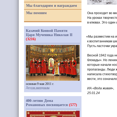
Мы благодарим и награждаем
Мы помним
Она проходит во мн
На уроках творчест
в клювах. Это один
Казачий Конвой Памяти
Царя Мученика Николая II
«Мы
разместим на и
(3216)
к воспитанникам шк
Пусть ласточки укр
Весной 1942 года н
блокады». Но ленин
которые начали нос
пропаганды. Люди ж
написала стихотвор
вести, это означало
основан 9 мая 2011 г.
Другие материалы
ИА
«Вода
живая»,
25.01.24
400-летию Дома
Романовых посвящается
(577)