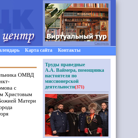
Смотреть
алендарь
Карта сайта
Контакты
Труды праведные
А.А. Ваймера, помощника
чальника ОМВД
настоятеля по
нкт-
миссионерской
деятельности
омова с
(371)
ом Христовым
 Божией Матери
орода
горя