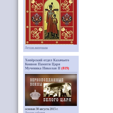
Другие материалы
Хопёрский отдел Казачьего
Конвоя Памяти Царя
Мученика Николая II
(819)
основан 30 августа 2015 г.
Другие события