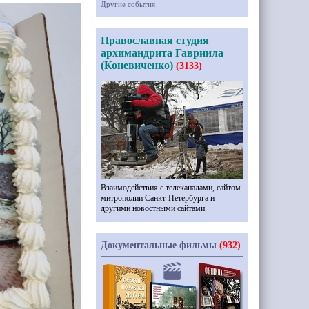
Другие события
Православная студия
архимандрита Гавриила
(Коневиченко)
(3133)
Взаимодействия с телеканалами, сайтом
митрополии Санкт-Петербурга и
другими новостными сайтами
Документальные фильмы
(932)