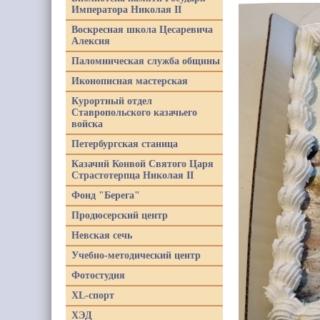
Императора Николая II
Воскресная школа Цесаревича
Алексия
Паломническая служба общины
Иконописная мастерская
Курортный отдел
Ставропольского казачьего
войска
Петербургская станица
Казачий Конвой Святого Царя
Страстотерпца Николая II
Фонд "Берега"
Продюсерский центр
Невская сечь
Учебно-методический центр
Фотостудия
XL-спорт
ХЭД