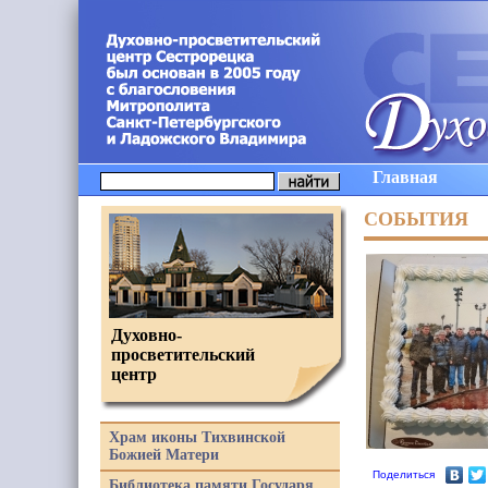
Главная
СОБЫТИЯ
Духовно-
просветительский
центр
Храм иконы Тихвинской
Божией Матери
Поделиться
Библиотека памяти Государя