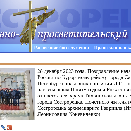
Расписание богослужений
Православный к
28 декабря 2023 года. Поздравление на
России по Курортному району города Са
Петербурга полковника полиции Д.Г. Гр
наступающим Новым годом и Рождеств
от настоятеля храма Тихвинской иконы
города Сестрорецка, Почетного жителя г
Сестрорецка архимандрита Гавриила (И
Леонидовича Коневиченко)