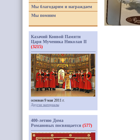
Мы благодарим и награждаем
Мы помним
Казачий Конвой Памяти
Царя Мученика Николая II
(3215)
основан 9 мая 2011 г.
Другие материалы
400-летию Дома
Романовых посвящается
(577)