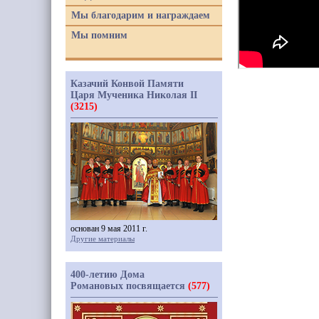
Мы благодарим и награждаем
Мы помним
Казачий Конвой Памяти
Царя Мученика Николая II
(3215)
основан 9 мая 2011 г.
Другие материалы
400-летию Дома
Романовых посвящается
(577)