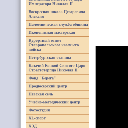
Императора Николая II
Воскресная школа Цесаревича
Алексия
Паломническая служба общины
Иконописная мастерская
Курортный отдел
Ставропольского казачьего
войска
Петербургская станица
Казачий Конвой Святого Царя
Страстотерпца Николая II
Фонд "Берега"
Продюсерский центр
Невская сечь
Учебно-методический центр
Фотостудия
XL-спорт
ХЭД