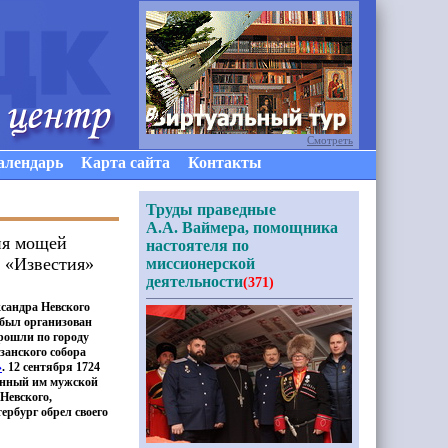
Смотреть
алендарь
Карта сайта
Контакты
Труды праведные
А.А. Ваймера, помощника
ия мощей
настоятеля по
 «Известия»
миссионерской
деятельности
(371)
ксандра Невского
 был организован
рошли по городу
занского собора
»
. 12 сентября 1724
денный им мужской
Невского,
ербург обрел своего