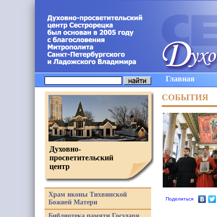
Главная
СОБЫТИЯ
Духовно-
просветительский
центр
Храм иконы Тихвинской
Поделиться
Божией Матери
Библиотека памяти Государя