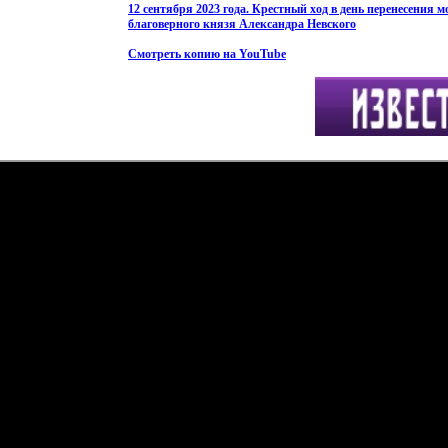
12 сентября 2023 года. Крестный ход в день перенесения 
благоверного князя Александра Невского
Смотреть копию на YouTube