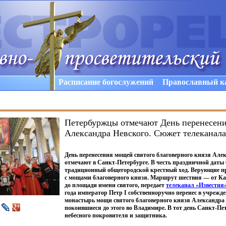
Расписание богослужений
Православный к
Петербуржцы отмечают День перенесен
Александра Невского. Сюжет телеканала
День перенесения мощей святого благоверного князя Але
отмечают в Санкт-Петербурге. В честь праздничной даты
традиционный общегородской крестный ход. Верующие п
с мощами благоверного князя. Маршрут шествия — от Ка
до площади имени святого, передает
телеканал
«Известия
года император Петр I собственноручно перенес в учреж
монастырь мощи святого благоверного князя Александра 
покоившиеся до этого во Владимире. В тот день Санкт-Пет
небесного покровителя и защитника.