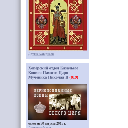
Другие материалы
Хопёрский отдел Казачьего
Конвоя Памяти Царя
Мученика Николая II
(819)
основан 30 августа 2015 г.
Другие события