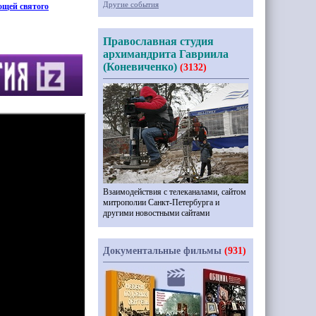
Другие события
мощей святого
Православная студия
архимандрита Гавриила
(Коневиченко)
(3132)
Взаимодействия с телеканалами, сайтом
митрополии Санкт-Петербурга и
другими новостными сайтами
Документальные фильмы
(931)