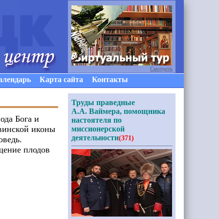
Смотреть
алендарь
Карта сайта
Контакты
Труды праведные
А.А. Ваймера, помощника
ода Бога и
настоятеля по
винской иконы
миссионерской
деятельности
оведь.
(371)
щение плодов