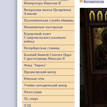
Фоторепортаж
Императора Николая II
Воскресная школа Цесаревича
Алексия
Паломническая служба общины
Иконописная мастерская
Курортный отдел
Ставропольского казачьего
войска
Петербургская станица
Казачий Конвой Святого Царя
Страстотерпца Николая II
Фонд "Берега"
Продюсерский центр
Невская сечь
Учебно-методический центр
Фотостудия
XL-спорт
ХЭД