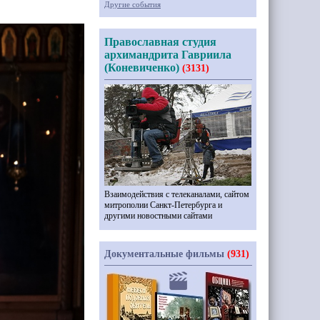
Другие события
Православная студия
архимандрита Гавриила
(Коневиченко)
(3131)
Взаимодействия с телеканалами, сайтом
митрополии Санкт-Петербурга и
другими новостными сайтами
Документальные фильмы
(931)