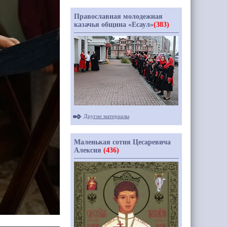
Православная молодежная
казачья община «Есаул»
(383)
Другие материалы
Маленькая сотня Цесаревича
Алексия
(436)