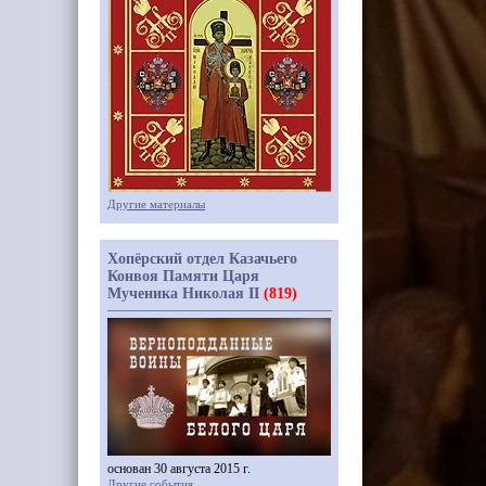
Другие материалы
Хопёрский отдел Казачьего
Конвоя Памяти Царя
Мученика Николая II
(819)
основан 30 августа 2015 г.
Другие события