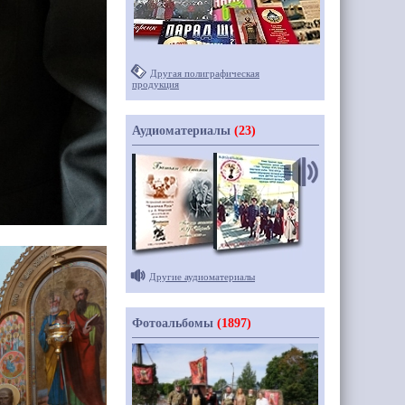
Другая полиграфическая
продукция
Аудиоматериалы
(23)
Другие аудиоматериалы
Фотоальбомы
(1897)