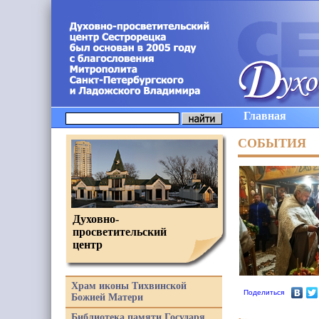
Главная
СОБЫТИЯ
Духовно-
просветительский
центр
Храм иконы Тихвинской
Поделиться
Божией Матери
Библиотека памяти Государя