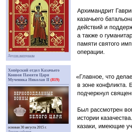
Архимандрит Гаври
казачьего батальон
действий и поддер
а также о гуманита
памяти святого имп
операции.
Другие материалы
Хопёрский отдел Казачьего
Конвоя Памяти Царя
«Главное
, что дела
Мученика Николая II
(819)
в зоне конфликта.
подчеркнул священ
Был рассмотрен воп
истории казачества
казаки, имеющие уч
основан 30 августа 2015 г.
Другие события