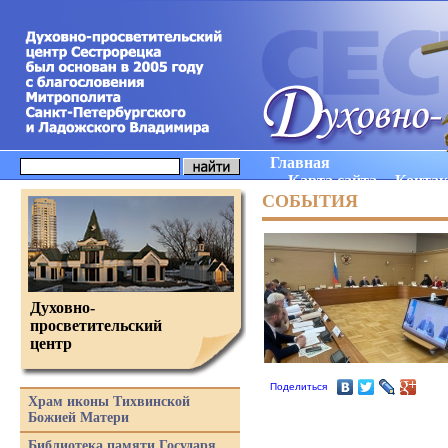
Главная
Карта сайта
Конта
СОБЫТИЯ
Духовно-
просветительский
центр
Поделиться
Храм иконы Тихвинской
Божией Матери
Библиотека памяти Государя