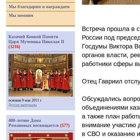
Мы благодарим и награждаем
Мы помним
Встреча прошла в 
России под председ
Казачий Конвой Памяти
Царя Мученика Николая II
Госдумы Виктора Во
(3216)
органов власти, ре
работники сферы в
Отец Гавриил отсл
Обсуждались вопро
основан 9 мая 2011 г.
Другие материалы
объединениями каза
а также план рабо
400-летию Дома
внимание участию 
Романовых посвящается
(577)
в СВО и оказанию 