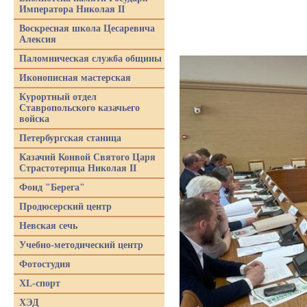
Императора Николая II
Воскресная школа Цесаревича
Алексия
Паломническая служба общины
Иконописная мастерская
Курортный отдел
Ставропольского казачьего
войска
Петербургская станица
Казачий Конвой Святого Царя
Страстотерпца Николая II
Фонд "Берега"
Продюсерский центр
Невская сечь
Учебно-методический центр
Фотостудия
XL-спорт
ХЭД