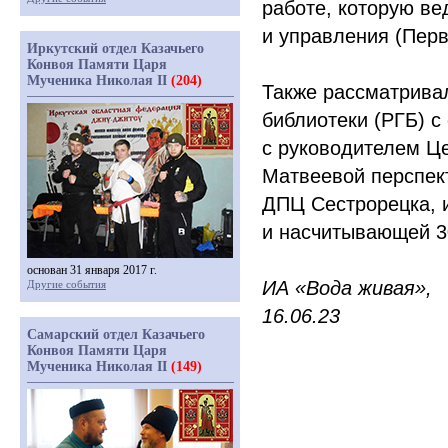
работе, которую ве
и управления
(Пер
Иркутский отдел Казачьего
Конвоя Памяти Царя
Мученика Николая II
(204)
Также рассматривал
библиотеки
(РГБ
) 
с руководителем Це
Матвеевой перспек
ДПЦ Сестрорецка, 
и насчитывающей 30
основан 31 января 2017 г.
ИА
«Вода
живая»,
Другие события
16.06.23
Самарский отдел Казачьего
Конвоя Памяти Царя
Мученика Николая II
(149)