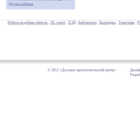
Другие события
Небеси подобная обитель
,
XL-спорт
,
ХЭД
,
Библиотека
,
Календарь
,
Трапезная
,
Р
© 2012 «Духовно-просветительский центр»
Дизай
Разра