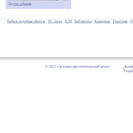
Другие события
Небеси подобная обитель
,
XL-спорт
,
ХЭД
,
Библиотека
,
Календарь
,
Трапезная
,
Р
© 2012 «Духовно-просветительский центр»
Дизай
Разра