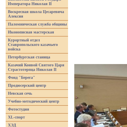
Императора Николая II
Воскресная школа Цесаревича
Алексия
Паломническая служба общины
Иконописная мастерская
Курортный отдел
Ставропольского казачьего
войска
Петербургская станица
Казачий Конвой Святого Царя
Страстотерпца Николая II
Фонд "Берега"
Продюсерский центр
Невская сечь
Учебно-методический центр
Фотостудия
XL-спорт
ХЭД