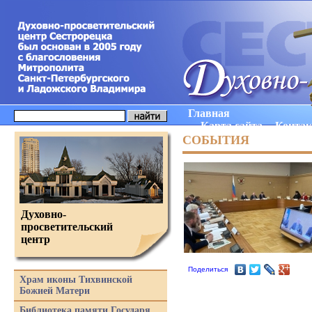
Главная
Карта сайта
Конта
СОБЫТИЯ
Духовно-
просветительский
центр
Поделиться
Храм иконы Тихвинской
Божией Матери
Библиотека памяти Государя