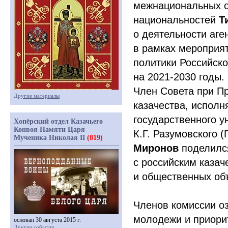
межнациональных о
национальностей
Т
о деятельности аге
в рамках мероприят
политики Российско
на 2021-2030 годы.
Член Совета при П
Другие материалы
казачества, исполн
государственного у
Хопёрский отдел Казачьего
Конвоя Памяти Царя
К.Г. Разумовского
(
Мученика Николая II
(819)
Миронов
поделилс
с российским казач
и общественных об
Членов комиссии о
молодежи и приорит
основан 30 августа 2015 г.
Другие события