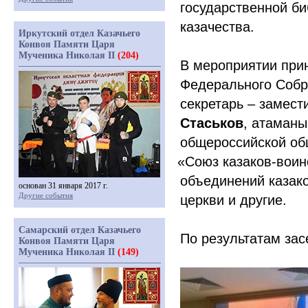
государственной б
казачества.
Иркутский отдел Казачьего
Конвоя Памяти Царя
Мученика Николая II
(204)
В мероприятии при
Федерального Собр
секретарь – замес
Стаськов
, атаманы
общероссийской об
«Союз
казаков-воин
объединений казак
основан 31 января 2017 г.
Другие события
церкви и другие.
Самарский отдел Казачьего
По результатам за
Конвоя Памяти Царя
Мученика Николая II
(149)