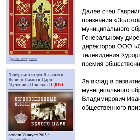
Далее отец Гавриил
признания
«Золото
муниципального обр
Генеральному дире
директоров ООО
«
телевидения Курор
Другие материалы
премия общественн
Хопёрский отдел Казачьего
Конвоя Памяти Царя
За вклад в развити
Мученика Николая II
(819)
муниципального об
Владимирович Иван
общественного при
основан 30 августа 2015 г.
Другие события