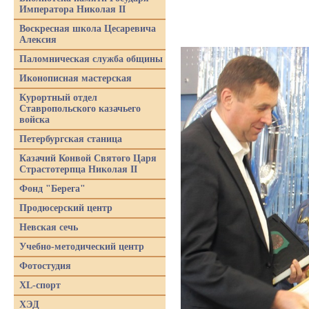
Императора Николая II
Воскресная школа Цесаревича
Алексия
Паломническая служба общины
Иконописная мастерская
Курортный отдел
Ставропольского казачьего
войска
Петербургская станица
Казачий Конвой Святого Царя
Страстотерпца Николая II
Фонд "Берега"
Продюсерский центр
Невская сечь
Учебно-методический центр
Фотостудия
XL-спорт
ХЭД