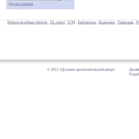
Другие события
Небеси подобная обитель
,
XL-спорт
,
ХЭД
,
Библиотека
,
Календарь
,
Трапезная
,
Р
© 2012 «Духовно-просветительский центр»
Дизай
Разра