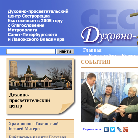
Главная
Карта сайта
Конта
СОБЫТИЯ
Духовно-
просветительский
центр
Храм иконы Тихвинской
Божией Матери
Поделиться
Библиотека памяти Государя