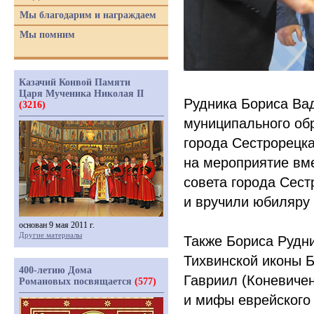
Мы благодарим и награждаем
Мы помним
Казачий Конвой Памяти
Царя Мученика Николая II
Рудника Бориса Ва
(3216)
муниципального об
города Сестрорецк
на мероприятие вм
совета города Сес
и вручили юбиляру
основан 9 мая 2011 г.
Другие материалы
Также Бориса Рудн
Тихвинской иконы 
400-летию Дома
Гавриил
(Коневиче
Романовых посвящается
(577)
и мифы еврейского