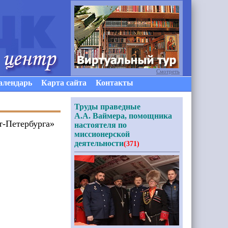
Смотреть
алендарь
Карта сайта
Контакты
Труды праведные
А.А. Ваймера, помощника
т-Петербурга»
настоятеля по
миссионерской
деятельности
(371)