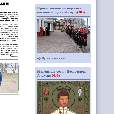
Православная молодежная
казачья община «Есаул»
(383)
Другие материалы
Маленькая сотня Цесаревича
Алексия
(436)