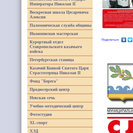
Императора Николая II
Воскресная школа Цесаревича
Алексия
Паломническая служба общины
Иконописная мастерская
Поделиться
Курортный отдел
Ставропольского казачьего
войска
Петербургская станица
Казачий Конвой Святого Царя
Страстотерпца Николая II
Фонд "Берега"
Продюсерский центр
Невская сечь
Учебно-методический центр
Фотостудия
XL-спорт
ХЭД