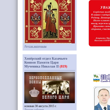
Другие материалы
Хопёрский отдел Казачьего
Конвоя Памяти Царя
Мученика Николая II
(819)
основан 30 августа 2015 г.
Другие события