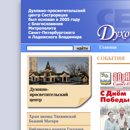
Главная
СОБЫТИЯ
Духовно-
просветительский
центр
Храм иконы Тихвинской
Божией Матери
Библиотека памяти Государя