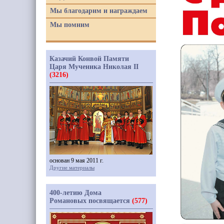
Мы благодарим и награждаем
Мы помним
Казачий Конвой Памяти
Царя Мученика Николая II
(3216)
основан 9 мая 2011 г.
Другие материалы
400-летию Дома
Романовых посвящается
(577)