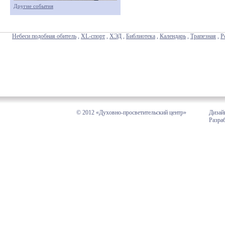
Другие события
Небеси подобная обитель
,
XL-спорт
,
ХЭД
,
Библиотека
,
Календарь
,
Трапезная
,
Р
© 2012 «Духовно-просветительский центр»
Дизай
Разра