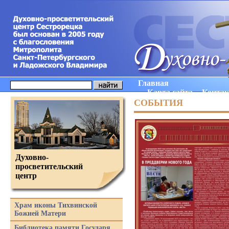
Главная
Карта сайта
Конта
СОБЫТИЯ
Духовно-
просветительский
центр
Храм иконы Тихвинской
Божией Матери
Библиотека памяти Государя