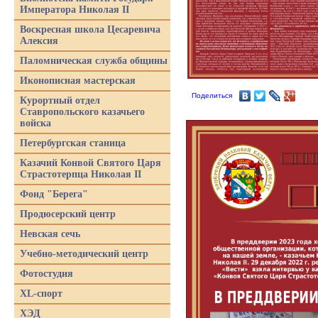
Императора Николая II
Воскресная школа Цесаревича
Алексия
Паломническая служба общины
Иконописная мастерская
Поделиться
Курортный отдел
Ставропольского казачьего
войска
Петербургская станица
Казачий Конвой Святого Царя
Страстотерпца Николая II
Фонд "Берега"
Продюсерский центр
Невская сечь
Учебно-методический центр
Фотостудия
XL-спорт
ХЭД