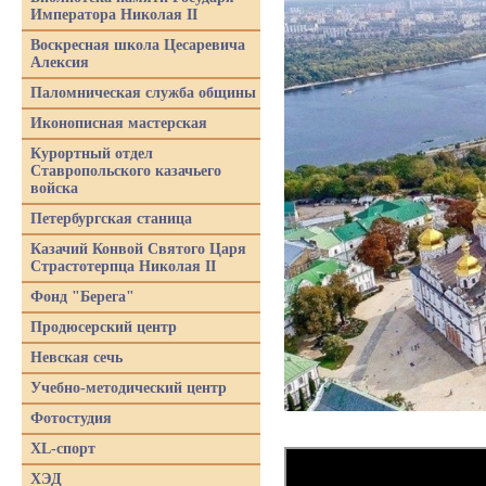
Императора Николая II
Воскресная школа Цесаревича
Алексия
Паломническая служба общины
Иконописная мастерская
Курортный отдел
Ставропольского казачьего
войска
Петербургская станица
Казачий Конвой Святого Царя
Страстотерпца Николая II
Фонд "Берега"
Продюсерский центр
Невская сечь
Учебно-методический центр
Фотостудия
XL-спорт
ХЭД