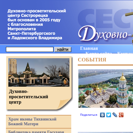
Главная
Карта сайта
Конта
СОБЫТИЯ
Духовно-
просветительский
центр
Поделиться
Храм иконы Тихвинской
Божией Матери
Библиотека памяти Государя