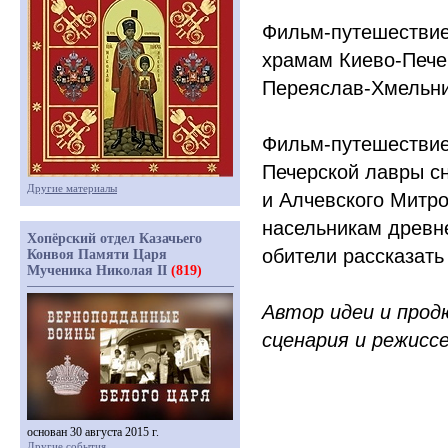
Фильм-путешествие
храмам Киево-Пече
Переяслав-Хмельн
Фильм-путешествие
Печерской лавры с
Другие материалы
и Алчевского Митр
насельникам древн
Хопёрский отдел Казачьего
обители рассказать
Конвоя Памяти Царя
Мученика Николая II
(819)
Автор идеи и прод
сценария и режиссе
основан 30 августа 2015 г.
Другие события