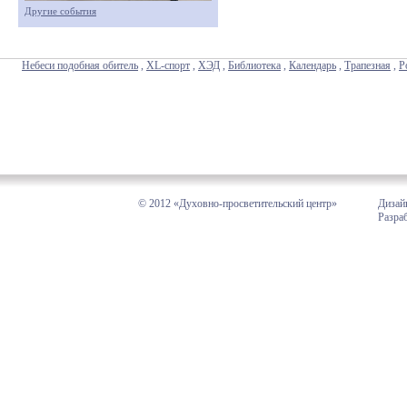
Другие события
Небеси подобная обитель
,
XL-спорт
,
ХЭД
,
Библиотека
,
Календарь
,
Трапезная
,
Р
© 2012 «Духовно-просветительский центр»
Дизай
Разра