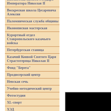
Императора Николая II
Воскресная школа Цесаревича
Алексия
Паломническая служба общины
Иконописная мастерская
Курортный отдел
Ставропольского казачьего
войска
Петербургская станица
Казачий Конвой Святого Царя
Страстотерпца Николая II
Фонд "Берега"
Продюсерский центр
Невская сечь
Учебно-методический центр
Фотостудия
XL-спорт
ХЭД