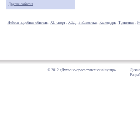
Другие события
Небеси подобная обитель
,
XL-спорт
,
ХЭД
,
Библиотека
,
Календарь
,
Трапезная
,
Р
© 2012 «Духовно-просветительский центр»
Дизай
Разра