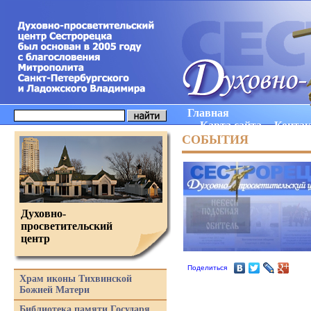
Главная
Карта сайта
Конта
СОБЫТИЯ
Духовно-
просветительский
центр
Поделиться
Храм иконы Тихвинской
Божией Матери
Библиотека памяти Государя