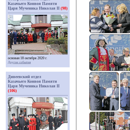
Казачьего Конвоя Памяти
Царя Мученика Николая II
(98)
основан 18 октября 2020 г.
Другие события
Дивеевский отдел
Казачьего Конвоя Памяти
Царя Мученика Николая II
(106)