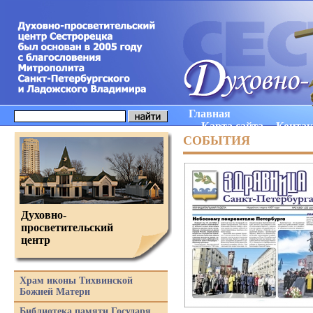
Главная
Карта сайта
Конта
СОБЫТИЯ
Духовно-
просветительский
центр
Храм иконы Тихвинской
Божией Матери
Библиотека памяти Государя