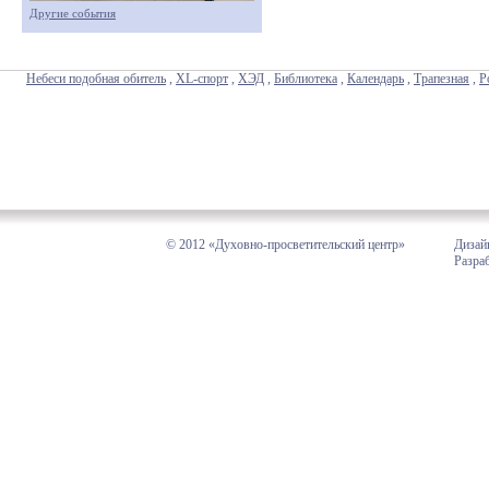
Другие события
Небеси подобная обитель
,
XL-спорт
,
ХЭД
,
Библиотека
,
Календарь
,
Трапезная
,
Р
© 2012 «Духовно-просветительский центр»
Дизай
Разра