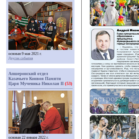
основан 9 мая 2021 г.
Другие события
Апшеронский отдел
Казачьего Конвоя Памяти
Царя Мученика Николая II
(53)
основан 22 января 2022 г.