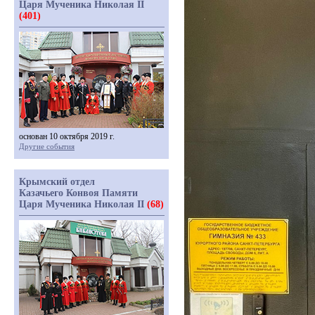
Царя Мученика Николая II
(401)
основан 10 октября 2019 г.
Другие события
Крымский отдел
Казачьего Конвоя Памяти
Царя Мученика Николая II
(68)