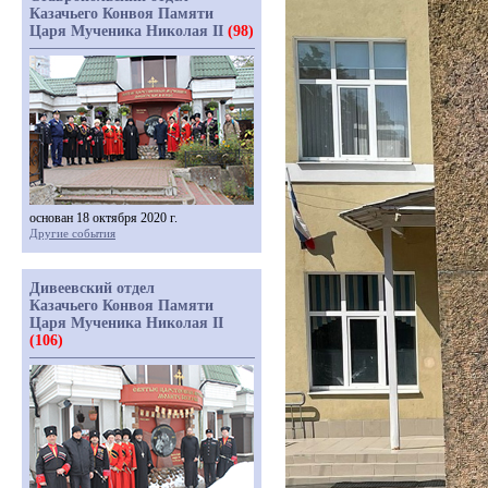
Казачьего Конвоя Памяти
Царя Мученика Николая II
(98)
основан 18 октября 2020 г.
Другие события
Дивеевский отдел
Казачьего Конвоя Памяти
Царя Мученика Николая II
(106)