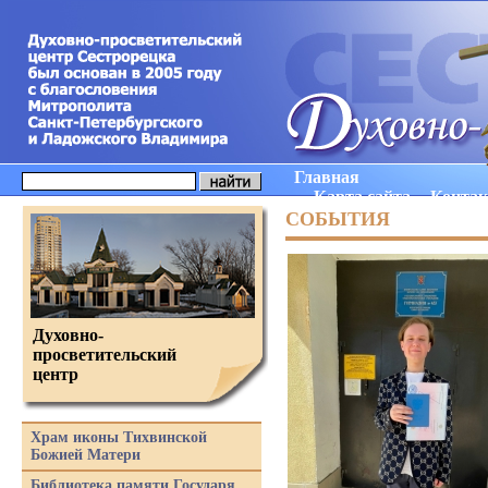
Главная
Карта сайта
Конта
СОБЫТИЯ
Духовно-
просветительский
центр
Храм иконы Тихвинской
Божией Матери
Библиотека памяти Государя