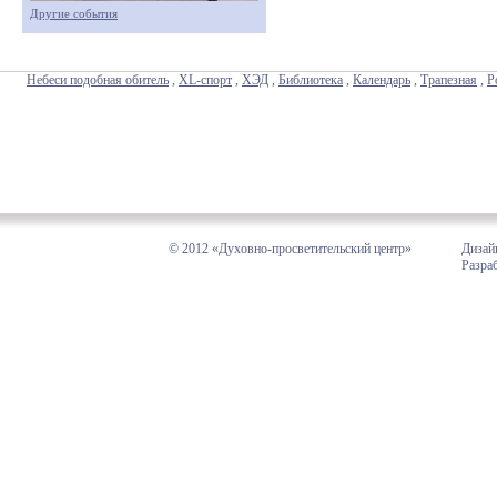
Другие события
Небеси подобная обитель
,
XL-спорт
,
ХЭД
,
Библиотека
,
Календарь
,
Трапезная
,
Р
© 2012 «Духовно-просветительский центр»
Дизай
Разра