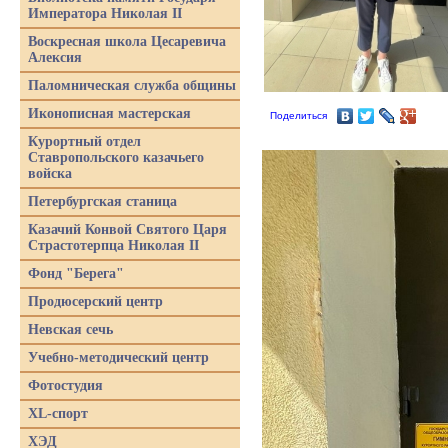
Императора Николая II
Воскресная школа Цесаревича
Алексия
Паломническая служба общины
Иконописная мастерская
Поделиться
Курортный отдел
Ставропольского казачьего
войска
Петербургская станица
Казачий Конвой Святого Царя
Страстотерпца Николая II
Фонд "Берега"
Продюсерский центр
Невская сечь
Учебно-методический центр
Фотостудия
XL-спорт
ХЭД