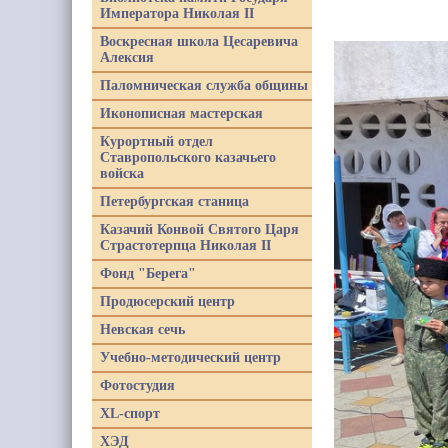
Императора Николая II
Воскресная школа Цесаревича
Алексия
Паломническая служба общины
Иконописная мастерская
Курортный отдел
Ставропольского казачьего
войска
Петербургская станица
Казачий Конвой Святого Царя
Страстотерпца Николая II
Фонд "Берега"
Продюсерский центр
Невская сечь
Учебно-методический центр
Фотостудия
XL-спорт
ХЭД