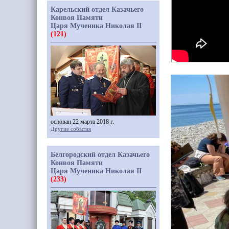
Карельский отдел Казачьего
Конвоя Памяти
Царя Мученика Николая II
(121)
основан 22 марта 2018 г.
Другие события
Белгородский отдел Казачьего
Конвоя Памяти
Царя Мученика Николая II
(233)