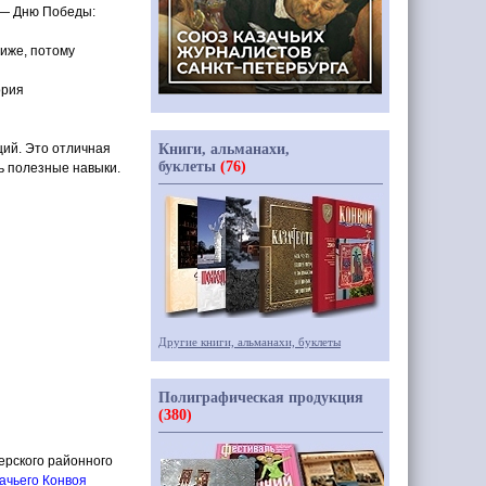
н — Дню Победы:
лиже, потому
ория
ций. Это отличная
Книги, альманахи,
буклеты
(76)
ь полезные навыки.
Другие книги, альманахи, буклеты
Полиграфическая продукция
(380)
ерского районного
ачьего Конвоя