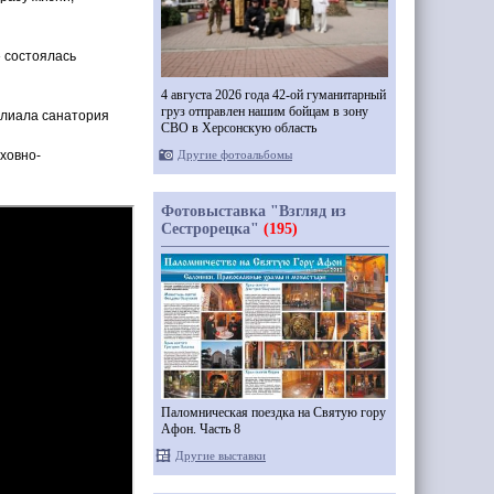
» состоялась
4 августа 2026 года 42-ой гуманитарный
груз отправлен нашим бойцам в зону
илиала санатория
СВО в Херсонскую область
Другие фотоальбомы
ховно-
Фотовыставка "Взгляд из
Сестрорецка"
(195)
Паломническая поездка на Святую гору
Афон. Часть 8
Другие выставки