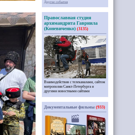
Другие события
Православная студия
архимандрита Гавриила
(Коневиченко)
(3135)
Взаимодействия с телеканалами, сайтом
митрополии Санкт-Петербурга и
другими новостными сайтами
Документальные фильмы
(933)