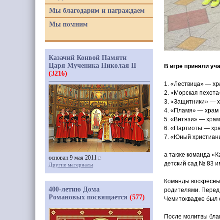
Мы благодарим и награждаем
Мы помним
Казачий Конвой Памяти
Царя Мученика Николая II
В игре приняли уч
(3216)
1.
«Лествица
» — хр
2.
«Морская
пехота
3.
«Защитники
» — 
4.
«Пламя
» — храм
5.
«Витязи
» — храм
6.
«Партиоты
— хра
7.
«Юный
христиани
а также команда
«К
основан 9 мая 2011 г.
детский сад № 83 им
Другие материалы
Команды воскресны
400-летию Дома
родителями. Перед
Романовых посвящается
(577)
Чемитоквадже был 
После молитвы благ