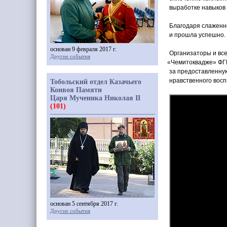
выработке навыков 
Благодаря слаженно
и прошла успешно.
основан 9 февраля 2017 г.
Организаторы и все
Другие события
«Чемитоквадже
» ФГ
за предоставленную
нравственного вос
Тобольский отдел Казачьего
Конвоя Памяти
Царя Мученика Николая II
(101)
основан 5 сентября 2017 г.
Другие события