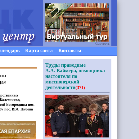
Смотреть
алендарь
Карта сайта
Контакты
Труды праведные
А.А. Ваймера, помощника
нии
настоятеля по
ица»
миссионерской
деятельности
(371)
арственных
Колесников,
той Богородицы пос.
87 пос. ВВС Нибова