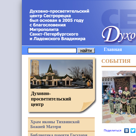
Главная
СОБЫТИЯ
Духовно-
просветительский
центр
Храм иконы Тихвинской
Божией Матери
Поделиться
Библиотека памяти Государя