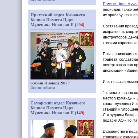
Памяти Царя Мучен
периодов. Также ре
Иркутский отдел Казачьего
их прабабушек и п
Конвоя Памяти Царя
Мученика Николая II
(204)
Состязания провод
исправность спорти
инструкторов, дежу
точками соревнован
Пока производился 
трапеза: солдатская
пожертвовавшая пр
дислокации
«Зарни
И вот настал момент
основан 31 января 2017 г.
Другие события
1-е место завоевал
место у команды
«
Самарский отдел Казачьего
храма мученика Ио
Конвоя Памяти Царя
станций и упрощённ
Мученика Николая II
(149)
Сотрудники Лазаре
подарки АО
«Почта
Духовенство и педаг
сплочению коллекти