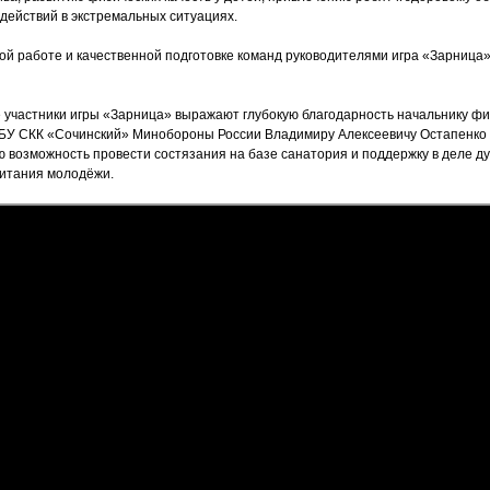
действий в экстремальных ситуациях.
й работе и качественной подготовке команд руководителями игра
«Зарница
 участники игры
«Зарница
» выражают глубокую благодарность начальнику ф
БУ СКК
«Сочинский
» Минобороны России Владимиру Алексеевичу Остапенко
 возможность провести состязания на базе санатория и поддержку в деле ду
питания молодёжи.