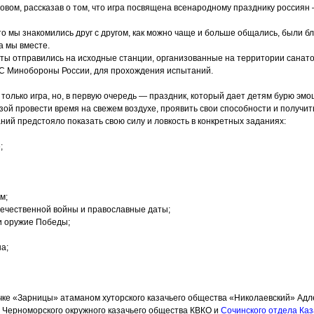
овом, рассказав о том, что игра посвящена всенародному празднику россия
то мы знакомились друг с другом, как можно чаще и больше общались, были б
а мы вместе.
ты отправились на исходные станции, организованные на территории санат
С Минобороны России, для прохождения испытаний.
 только игра, но, в первую очередь — праздник, который дает детям бурю эмо
зой провести время на свежем воздухе, проявить свои способности и получит
ний предстояло показать свою силу и ловкость в конкретных заданиях:
;
м;
ечественной войны и православные даты;
и оружие Победы;
а;
чке
«Зарницы
» атаманом хуторского казачьего общества
«Николаевский
» Адл
 Черноморского окружного казачьего общества КВКО и
Сочинского отдела Каз