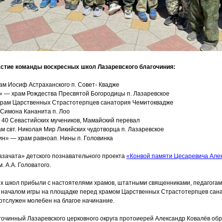
астие команды воскресных школ Лазаревского благочиния:
ам Иосиф Астраханского п. Совет- Квадже
» — храм Рождества Пресвятой Богородицы п. Лазаревское
храм Царственных Страстотерпцев санатория Чемитоквадже
 Симона Кананита п. Лоо
 40 Севастийских мучеников, Мамайский перевал
м свт. Николая Мир Ликийских чудотворца п. Лазаревское
н» — храм равноап. Нины п. Головинка
азачата
» детского познавательного проекта
«Конвой
памяти Цесаревича Але
. А.А. Головатого.
х школ прибыли с настоятелями храмов, штатными священниками, педагогам
 началом игры на площадке перед храмом Царственных Страстотерпцев сан
отслужен молебен на благое начинание.
очинный Лазаревского церковного округа протоиерей Александр Ковалёв обр