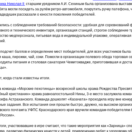
ика Николая II
старшим урядником А.И. Сехиным была организована выставк
бята могли посидеть за рулём ретро-автомобиля, покрутить ручку патефона,
радедушек рассказали о юности поколения победителей.
ились с соблюдением требований безопасности: удобная для соревнований ф
вного и технического инвентаря, организация станций, строгое соблюдение 
рство медперсонала, питьевая вода в индивидуальной упаковке, оперативная
ий.
подсчет баллов и определение мест победителей, для всех участников была
 каша, пирожки, чай, соки. Помогли в организации полевого обеда торговая с
одукты питания и столовая санатория Чемитоквадже, приготовившая и доста
цы
».
, когда стали известны итоги.
а команда
«Морские
пехотинцы» воскресной школы храма Рождества Пресвят
Юный
христианин» храма равноапостольной Нины, 3-е место заслужила кома
сифа Астраханского. Команда дошколят
«Казачата
»
проходила игру вне конку
ые задания. Все испытания они прошли быстро, дружно, на высоком органи
вского почтамта УФПС Краснодарского края вручили командам-победителям
России».
оги, участвовавшие в игре считают, что такие мероприятия как
«Зарница
» сп
ва, развитию физических качеств у детей, привлечению ребят к здоровому об