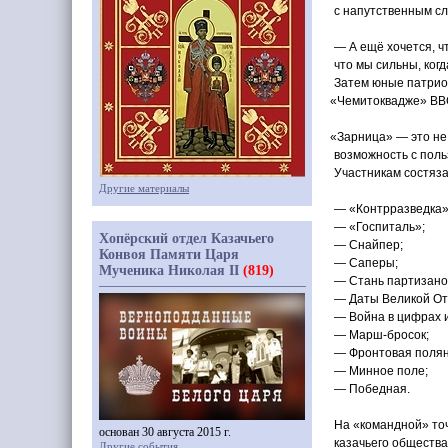
с напутственным сл
— А ещё хочется, ч
что мы сильны, когд
Затем юные патрио
«Чемитоквадже
» ВВ
«Зарница
» — это не
возможность с поль
Участникам состяза
Другие материалы
—
«Контрразведка
»
—
«Госпиталь
»;
Хопёрский отдел Казачьего
— Снайпер;
Конвоя Памяти Царя
— Саперы;
Мученика Николая II
(819)
— Стань партизано
— Даты Великой От
— Война в цифрах 
— Марш-бросок;
— Фронтовая полян
— Минное поле;
— Победная.
На
«командной
» то
основан 30 августа 2015 г.
казачьего общества
Другие события