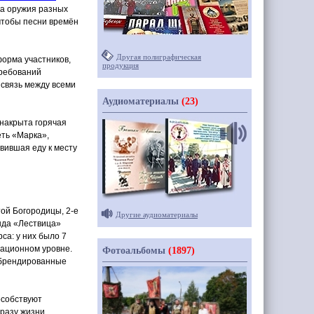
а оружия разных
 чтобы песни времён
Другая полиграфическая
орма участников,
продукция
требований
 связь между всеми
Аудиоматериалы
(23)
 накрыта горячая
еть
«Марка
»,
вившая еду к месту
ой Богородицы, 2-е
Другие аудиоматериалы
нда
«Лествица
»
рса: у них было 7
зационном уровне.
Фотоальбомы
(1897)
 брендированные
особствуют
разу жизни,