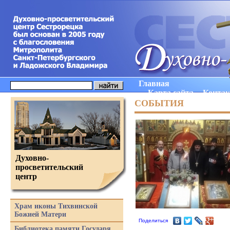
Главная
Карта сайта
Конта
СОБЫТИЯ
Духовно-
просветительский
центр
Храм иконы Тихвинской
Божией Матери
Поделиться
Библиотека памяти Государя