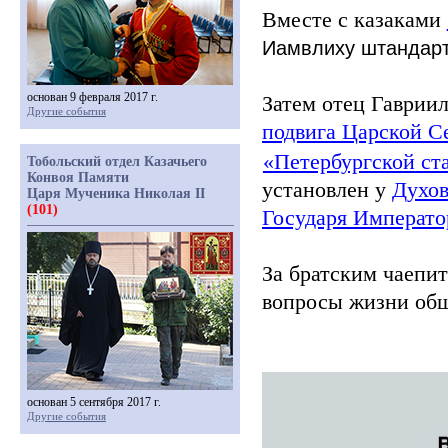
Вместе с казаками
Иамвлиху штандарт
основан 9 февраля 2017 г.
Затем отец Гаврии
Другие события
подвига Царской С
«Петербургской
ст
Тобольский отдел Казачьего
Конвоя Памяти
установлен у
Духов
Царя Мученика Николая II
(101)
Государя Императо
За братским чаепи
вопросы жизни общ
основан 5 сентября 2017 г.
Другие события