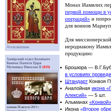
Монах Иамвлих пер
первой помощи в у
операций»
и попрос
для воинов Мариуп
Для миссионерской
иеродиакону Иамв
Другие материалы
продукцию:
Хопёрский отдел Казачьего
Конвоя Памяти Царя
Брошюра — В.Г.Буб
Мученика Николая II
(819)
в условиях провед
Штандарт
Конвоя П
Аналойная
икона
«
Алексий»
— 5 шт.
Альманах
«Конвой
основан 30 августа 2015 г.
Икона
«Второе
обре
Другие события