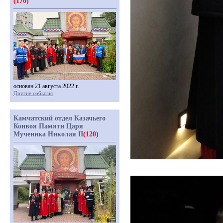
(170)
основан 21 августа 2022 г.
Другие события
Камчатский отдел Казачьего
Конвоя Памяти Царя
Мученика Николая II
(120)