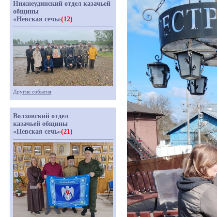
Нижнеудинский отдел казачьей
общины
«Невская сечь»
(12)
Другие события
Волховский отдел
казачьей общины
«Невская сечь»
(21)