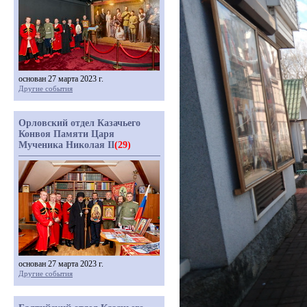
основан 27 марта 2023 г.
Другие события
Орловский отдел Казачьего
Конвоя Памяти Царя
Мученика Николая II
(29)
основан 27 марта 2023 г.
Другие события