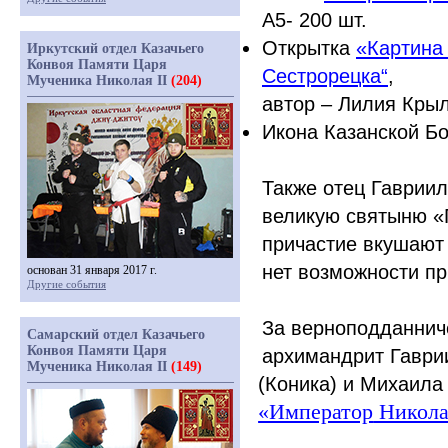
А5- 200 шт.
Открытка
«Картина
Иркутский отдел Казачьего
Конвоя Памяти Царя
Сестрорецка“
,
Мученика Николая II
(204)
автор – Лилия Крыл
Икона Казанской Бо
Также отец Гаврии
великую святыню
«
причастие вкушают
нет возможности пр
основан 31 января 2017 г.
Другие события
За верноподданнич
Самарский отдел Казачьего
Конвоя Памяти Царя
архимандрит Гаври
Мученика Николая II
(149)
(Коника
) и Михаил
«Император
Никола