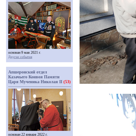
основан 9 мая 2021 г.
Другие события
Апшеронский отдел
Казачьего Конвоя Памяти
Царя Мученика Николая II
(53)
основан 22 января 2022 г.