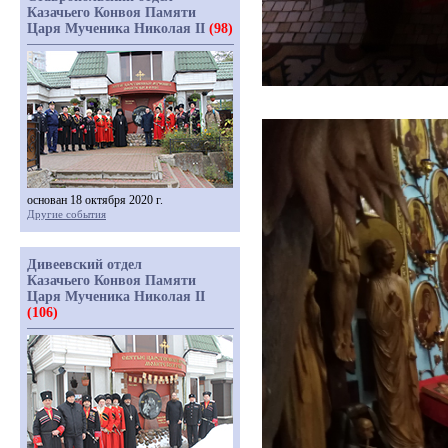
Казачьего Конвоя Памяти
Царя Мученика Николая II
(98)
основан 18 октября 2020 г.
Другие события
Дивеевский отдел
Казачьего Конвоя Памяти
Царя Мученика Николая II
(106)