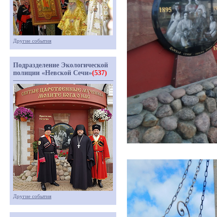
Другие события
Подразделение Экологической
полиции «Невской Сечи»
(537)
Другие события