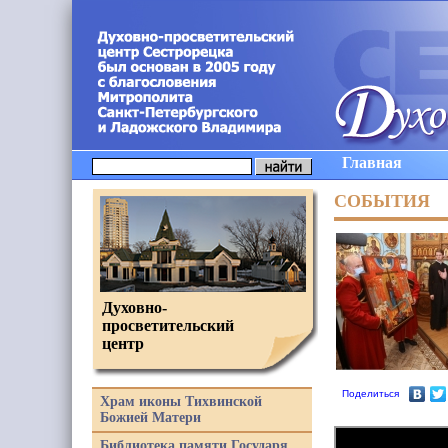
Главная
СОБЫТИЯ
Духовно-
просветительский
центр
Поделиться
Храм иконы Тихвинской
Божией Матери
Библиотека памяти Государя