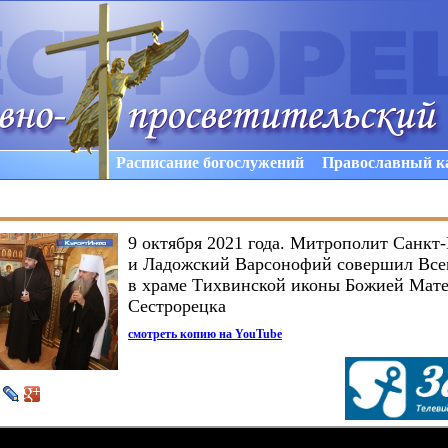
Расписание богослужений
Православный к
9 октября 2021 года. Митрополит Санкт
и Ладожский Варсонофий совершил Все
в храме Тихвинской иконы Божией Мат
Сестрорецка
смотреть копию на YouTube