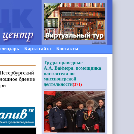
Смотреть
алендарь
Карта сайта
Контакты
Труды праведные
А.А. Ваймера, помощника
-Петербургский
настоятеля по
нощное бдение
миссионерской
деятельности
ери
(371)