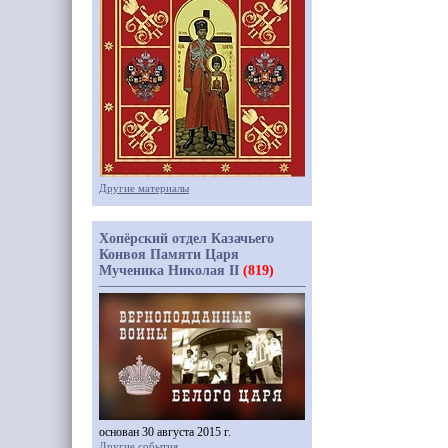
Другие материалы
Хопёрский отдел Казачьего
Конвоя Памяти Царя
Мученика Николая II
(819)
основан 30 августа 2015 г.
Другие события