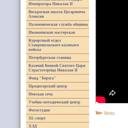
Императора Николая II
Воскресная школа Цесаревича
Алексия
Паломническая служба общины
Иконописная мастерская
Курортный отдел
Ставропольского казачьего
войска
Петербургская станица
Казачий Конвой Святого Царя
Страстотерпца Николая II
Фонд "Берега"
Продюсерский центр
Невская сечь
Учебно-методический центр
Фотостудия
Видео
XL-спорт
ХЭД