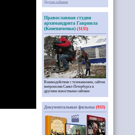
Другие события
Православная студия
архимандрита Гавриила
(Коневиченко)
(3135)
Взаимодействия с телеканалами, сайтом
митрополии Санкт-Петербурга и
другими новостными сайтами
Документальные фильмы
(933)