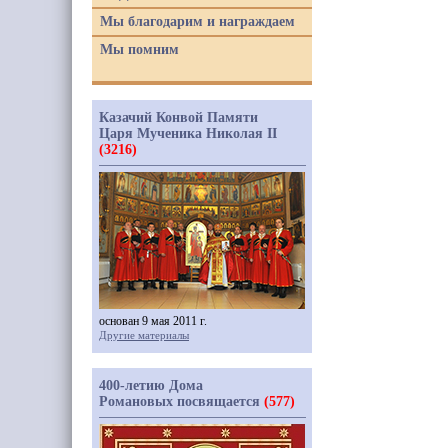
Мы благодарим и награждаем
Мы помним
Казачий Конвой Памяти
Царя Мученика Николая II
(3216)
основан 9 мая 2011 г.
Другие материалы
400-летию Дома
Романовых посвящается
(577)