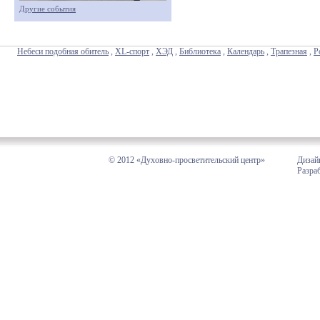
Другие события
Небеси подобная обитель
,
XL-спорт
,
ХЭД
,
Библиотека
,
Календарь
,
Трапезная
,
Р
© 2012 «Духовно-просветительский центр»
Дизай
Разра