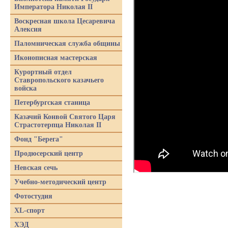
Императора Николая II
Воскресная школа Цесаревича
Алексия
Паломническая служба общины
Иконописная мастерская
Курортный отдел
Ставропольского казачьего
войска
Петербургская станица
Казачий Конвой Святого Царя
Страстотерпца Николая II
Фонд "Берега"
Продюсерский центр
Невская сечь
Учебно-методический центр
Фотостудия
XL-спорт
ХЭД