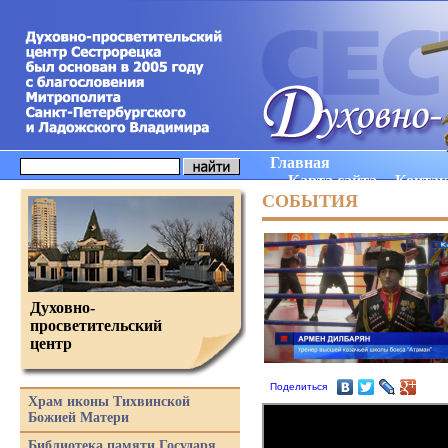
Главная
Карта сайта
Конта
СОБЫТИЯ
Духовно-
просветительский
центр
Поделиться
Храм иконы Тихвинской
Божией Матери
Библиотека памяти Государя