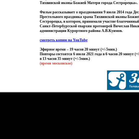
Тихвинской иконы Божией Матери города Сестрорецка».
Фильм рассказывает о праздновании 9 июля 2014 года Де
Престольного праздника храма Тихвинской иконы Божие
Сестрорецка, в котором, принимали участие благочинны
Санкт-Петербургской епархии протоиерей Вячеслав Ники
администрации Курортного района А.В.Куимов.
смотреть копию на YouTube
Эфирное время – 19 часов 20 минут
(
+/-5мин.)
Повторы состоятся 6 июля 2021 года в 6 часов 20 минут
(
+
в 13 часов 35 минут
(
+/-5мин.)
(время
московское)