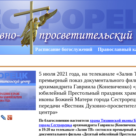
Расписание богослужений
Православный к
5 июля 2021 года, на телеканале «Залив 
премьерный показ документального фил
архимандрита Гавриила (Коневиченко) 
юбилейный Престольный праздник храм
иконы Божией Матери города Сестрорец
передачи «Вестник Духовно-просветител
центра»
По благословению настоятеля
храма Тихвинской иконы 
города Сестрорецка
архимандрита Гавриила
(Коневиченк
в 19:20 на телеканале
«Залив
ТВ» состоялся премьерный 
документального фильма
«Десятый
юбилейный Престольн