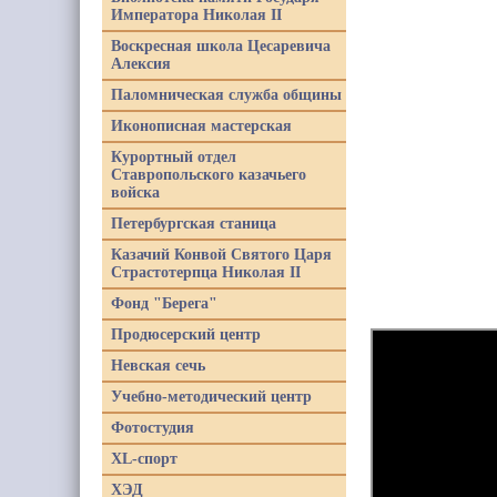
Императора Николая II
Воскресная школа Цесаревича
Алексия
Паломническая служба общины
Иконописная мастерская
Курортный отдел
Ставропольского казачьего
войска
Петербургская станица
Казачий Конвой Святого Царя
Страстотерпца Николая II
Фонд "Берега"
Продюсерский центр
Невская сечь
Учебно-методический центр
Фотостудия
XL-спорт
ХЭД