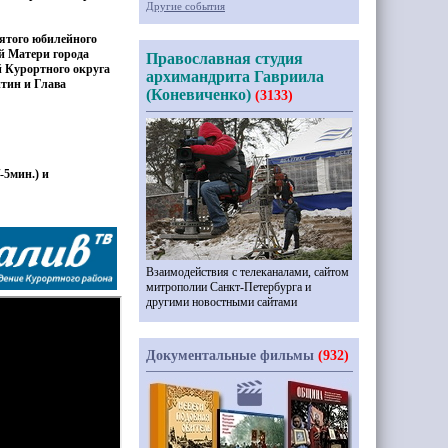
Другие события
сятого юбилейного
й Матери города
Православная студия
й Курортного округа
архимандрита Гавриила
тин и Глава
(Коневиченко)
(3133)
/-5мин.) и
Взаимодействия с телеканалами, сайтом
митрополии Санкт-Петербурга и
другими новостными сайтами
Документальные фильмы
(932)