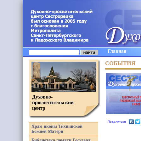
Главная
СОБЫТИЯ
Духовно-
просветительский
центр
Поделиться
Храм иконы Тихвинской
Божией Матери
Библиотека памяти Государя