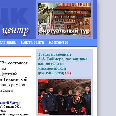
Смотреть
алендарь
Карта сайта
Контакты
Труды праведные
А.А. Ваймера, помощника
ТВ» состоялся
настоятеля по
ьма
миссионерской
деятельности
«Десятый
(371)
а Тихвинской
ка» в рамках
ьского
Божией Матери
о
), 5 июля 2021
показ
ый праздник храма