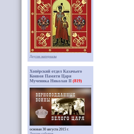
Другие материалы
Хопёрский отдел Казачьего
Конвоя Памяти Царя
Мученика Николая II
(819)
основан 30 августа 2015 г.
Другие события