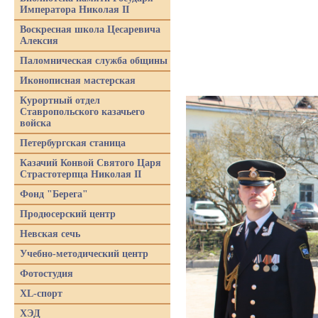
Императора Николая II
Воскресная школа Цесаревича
Алексия
Паломническая служба общины
Иконописная мастерская
Курортный отдел
Ставропольского казачьего
войска
Петербургская станица
Казачий Конвой Святого Царя
Страстотерпца Николая II
Фонд "Берега"
Продюсерский центр
Невская сечь
Учебно-методический центр
Фотостудия
XL-спорт
ХЭД