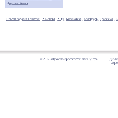
Другие события
Небеси подобная обитель
,
XL-спорт
,
ХЭД
,
Библиотека
,
Календарь
,
Трапезная
,
Р
© 2012 «Духовно-просветительский центр»
Дизай
Разра