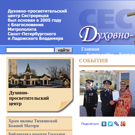
Главная
Карта сайта
Конта
СОБЫТИЯ
Духовно-
просветительский
центр
Храм иконы Тихвинской
Поделиться
Божией Матери
Библиотека памяти Государя