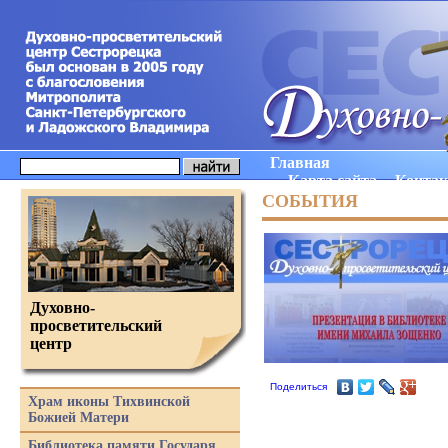
Главная
Карта сайта
Конта
СОБЫТИЯ
Духовно-
просветительский
центр
Поделиться
Храм иконы Тихвинской
Божией Матери
Библиотека памяти Государя