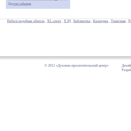
Другие события
Небеси подобная обитель
,
XL-спорт
,
ХЭД
,
Библиотека
,
Календарь
,
Трапезная
,
Р
© 2012 «Духовно-просветительский центр»
Дизай
Разра