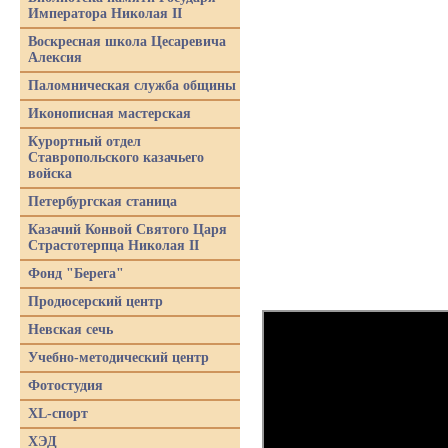
Императора Николая II
Воскресная школа Цесаревича
Алексия
Паломническая служба общины
Иконописная мастерская
Курортный отдел
Ставропольского казачьего
войска
Петербургская станица
Казачий Конвой Святого Царя
Страстотерпца Николая II
Фонд "Берега"
Продюсерский центр
Невская сечь
Учебно-методический центр
Фотостудия
XL-спорт
ХЭД