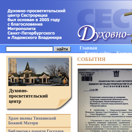
Главная
Карта сайта
Конта
СОБЫТИЯ
Духовно-
просветительский
центр
Храм иконы Тихвинской
Божией Матери
Библиотека памяти Государя