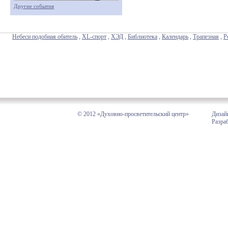
Другие события
Небеси подобная обитель
,
XL-спорт
,
ХЭД
,
Библиотека
,
Календарь
,
Трапезная
,
Р
© 2012 «Духовно-просветительский центр»
Дизай
Разра