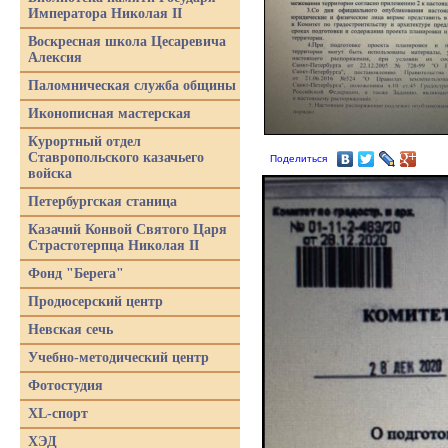
Императора Николая II
Воскресная школа Цесаревича
Алексия
Паломническая служба общины
Иконописная мастерская
Курортный отдел
Ставропольского казачьего
Поделиться
войска
Петербургская станица
Казачий Конвой Святого Царя
Страстотерпца Николая II
Фонд "Берега"
Продюсерский центр
Невская сечь
Учебно-методический центр
Фотостудия
XL-спорт
ХЭД