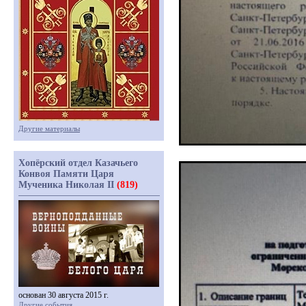
Другие материалы
Хопёрский отдел Казачьего
Конвоя Памяти Царя
Мученика Николая II
(819)
основан 30 августа 2015 г.
Другие события