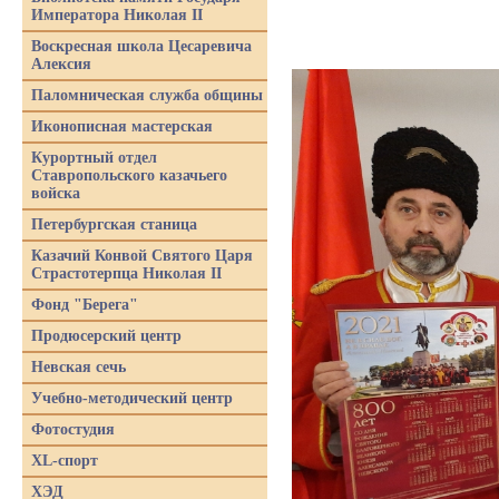
Императора Николая II
Воскресная школа Цесаревича
Алексия
Паломническая служба общины
Иконописная мастерская
Курортный отдел
Ставропольского казачьего
войска
Петербургская станица
Казачий Конвой Святого Царя
Страстотерпца Николая II
Фонд "Берега"
Продюсерский центр
Невская сечь
Учебно-методический центр
Фотостудия
XL-спорт
ХЭД