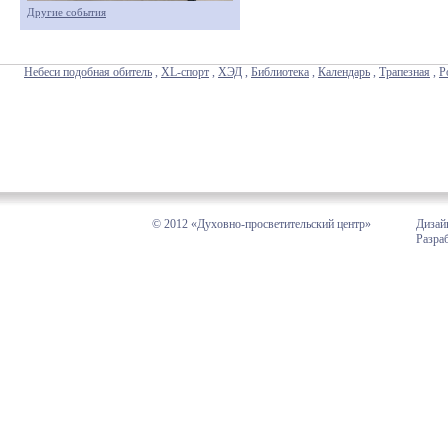
Другие события
Небеси подобная обитель
,
XL-спорт
,
ХЭД
,
Библиотека
,
Календарь
,
Трапезная
,
Р
© 2012 «Духовно-просветительский центр»
Дизай
Разра