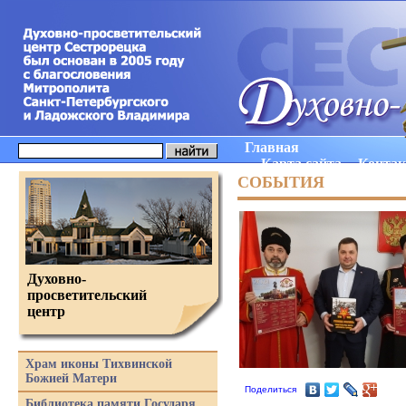
Главная
Карта сайта
Конта
СОБЫТИЯ
Духовно-
просветительский
центр
Храм иконы Тихвинской
Божией Матери
Поделиться
Библиотека памяти Государя