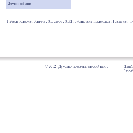
Другие события
Небеси подобная обитель
,
XL-спорт
,
ХЭД
,
Библиотека
,
Календарь
,
Трапезная
,
Р
© 2012 «Духовно-просветительский центр»
Дизай
Разра