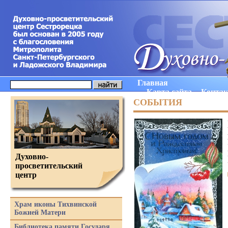
Главная
Карта сайта
Конта
СОБЫТИЯ
Духовно-
просветительский
центр
Храм иконы Тихвинской
Божией Матери
Библиотека памяти Государя