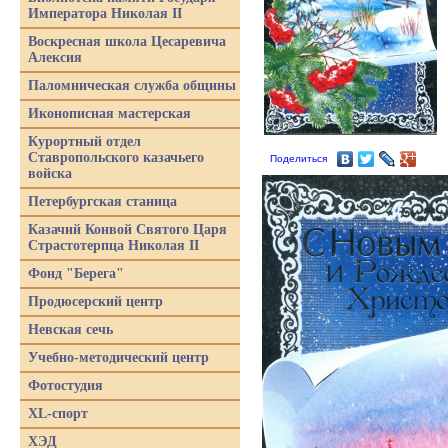
Императора Николая II
Воскресная школа Цесаревича
Алексия
Паломническая служба общины
Иконописная мастерская
Курортный отдел
Ставропольского казачьего
Поделиться
войска
Петербургская станица
Казачий Конвой Святого Царя
Страстотерпца Николая II
Фонд "Берега"
Продюсерский центр
Невская сечь
Учебно-методический центр
Фотостудия
XL-спорт
ХЭД