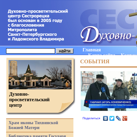
Главная
Карта сайта
Конта
СОБЫТИЯ
Духовно-
просветительский
центр
Поделиться
Храм иконы Тихвинской
Божией Матери
Библиотека памяти Государя