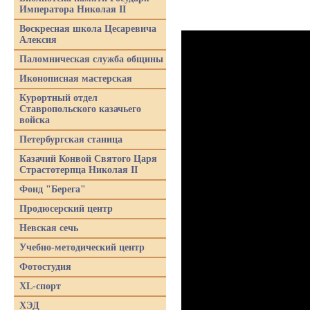
Императора Николая II
Воскресная школа Цесаревича
Алексия
Паломническая служба общины
Иконописная мастерская
Курортный отдел
Ставропольского казачьего
войска
Петербургская станица
Казачий Конвой Святого Царя
Страстотерпца Николая II
Фонд "Берега"
Продюсерский центр
Невская сечь
Учебно-методический центр
Фотостудия
XL-спорт
ХЭД