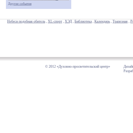
Другие события
Небеси подобная обитель
,
XL-спорт
,
ХЭД
,
Библиотека
,
Календарь
,
Трапезная
,
Р
© 2012 «Духовно-просветительский центр»
Дизай
Разра