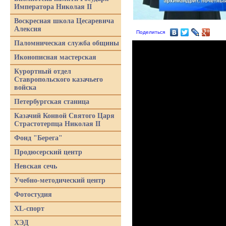
Императора Николая II
Воскресная школа Цесаревича
Алексия
Поделиться
Паломническая служба общины
Иконописная мастерская
Курортный отдел
Ставропольского казачьего
войска
Петербургская станица
Казачий Конвой Святого Царя
Страстотерпца Николая II
Фонд "Берега"
Продюсерский центр
Невская сечь
Учебно-методический центр
Фотостудия
XL-спорт
ХЭД