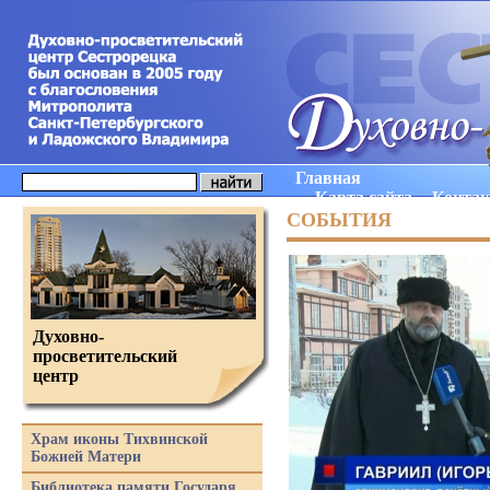
Главная
Карта сайта
Конта
СОБЫТИЯ
Духовно-
просветительский
центр
Храм иконы Тихвинской
Божией Матери
Библиотека памяти Государя