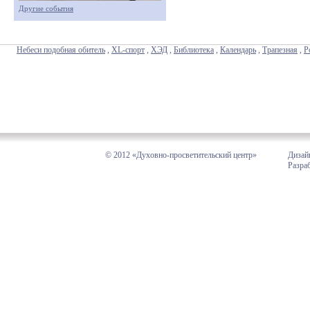
Другие события
Небеси подобная обитель
,
XL-спорт
,
ХЭД
,
Библиотека
,
Календарь
,
Трапезная
,
Р
© 2012 «Духовно-просветительский центр»
Дизай
Разра