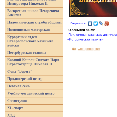
Императора Николая II
Воскресная школа Цесаревича
Алексия
Паломническая служба общины
Поделиться
Иконописная мастерская
О событии в СМИ
Приложения к заявкам для учас
Курортный отдел
«
Историческая память»
Ставропольского казачьего
войска
Фоторепортаж
Петербургская станица
Казачий Конвой Святого Царя
Страстотерпца Николая II
Фонд "Берега"
Продюсерский центр
Невская сечь
Учебно-методический центр
Фотостудия
XL-спорт
ХЭД