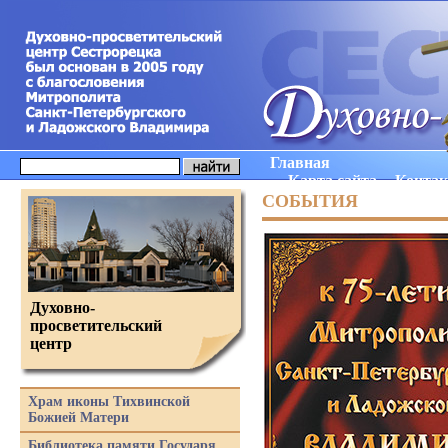
Главная
Карта сайта
Конта
СОБЫТИЯ
Духовно-
просветительский
центр
Храм иконы Тихвинской
Божией Матери
Библиотека памяти Государя