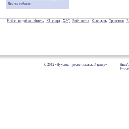
Другие события
Небеси подобная обитель
,
XL-спорт
,
ХЭД
,
Библиотека
,
Календарь
,
Трапезная
,
Р
© 2012 «Духовно-просветительский центр»
Дизай
Разра