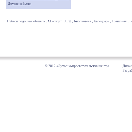
Другие события
Небеси подобная обитель
,
XL-спорт
,
ХЭД
,
Библиотека
,
Календарь
,
Трапезная
,
Р
© 2012 «Духовно-просветительский центр»
Дизай
Разра