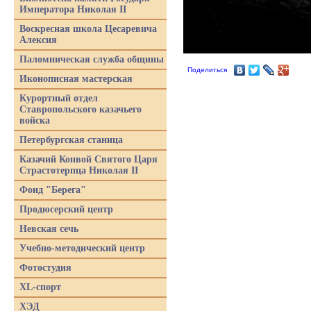
Императора Николая II
Воскресная школа Цесаревича
Алексия
Паломническая служба общины
Поделиться
Иконописная мастерская
Курортный отдел
Ставропольского казачьего
войска
Петербургская станица
Казачий Конвой Святого Царя
Страстотерпца Николая II
Фонд "Берега"
Продюсерский центр
Невская сечь
Учебно-методический центр
Фотостудия
XL-спорт
ХЭД