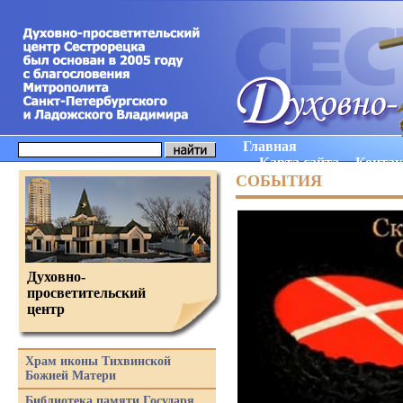
Главная
Карта сайта
Конта
СОБЫТИЯ
Духовно-
просветительский
центр
Храм иконы Тихвинской
Божией Матери
Библиотека памяти Государя