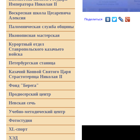
Императора Николая II
Воскресная школа Цесаревича
Алексия
Поделиться
Паломническая служба общины
Иконописная мастерская
Курортный отдел
Ставропольского казачьего
войска
Петербургская станица
Казачий Конвой Святого Царя
Страстотерпца Николая II
Фонд "Берега"
Продюсерский центр
Невская сечь
Учебно-методический центр
Фотостудия
XL-спорт
ХЭД