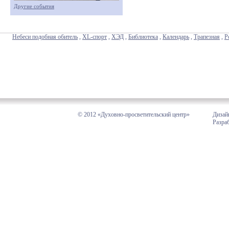
Другие события
Небеси подобная обитель
,
XL-спорт
,
ХЭД
,
Библиотека
,
Календарь
,
Трапезная
,
Р
© 2012 «Духовно-просветительский центр»
Дизай
Разра