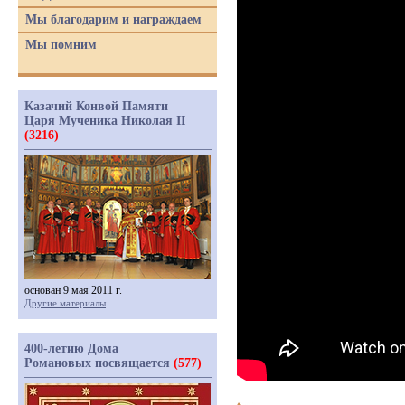
Мы благодарим и награждаем
Мы помним
Казачий Конвой Памяти
Царя Мученика Николая II
(3216)
основан 9 мая 2011 г.
Другие материалы
400-летию Дома
Романовых посвящается
(577)