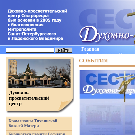
Главная
Карта сайта
Конта
СОБЫТИЯ
Духовно-
просветительский
центр
Храм иконы Тихвинской
Божией Матери
Библиотека памяти Государя