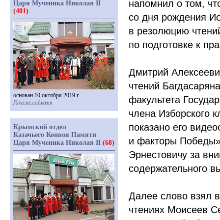
напомнил о том, чт
Царя Мученика Николая II
(401)
со дня рождения Ио
в резолюцию чтений
по подготовке к пр
Дмитрий Алексеевич
чтений
Багдасарян
основан 10 октября 2019 г.
факультета Государ
Другие события
члена Изборского к
показано его виде
Крымский отдел
Казачьего Конвоя Памяти
и факторы Победы»
Царя Мученика Николая II
(68)
Эрнестовичу за вни
содержательного в
Далее слово взял 
чтениях
Моисеев С