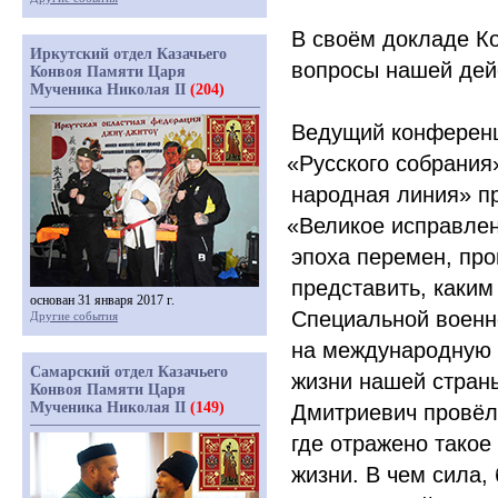
В своём докладе К
Иркутский отдел Казачьего
вопросы нашей дей
Конвоя Памяти Царя
Мученика Николая II
(204)
Ведущий конферен
«Русского
собрания»
народная линия» п
«Великое
исправлен
эпоха перемен, про
представить, каки
основан 31 января 2017 г.
Специальной военно
Другие события
на международную с
Самарский отдел Казачьего
жизни нашей стран
Конвоя Памяти Царя
Мученика Николая II
(149)
Дмитриевич провёл
где отражено такое
жизни. В чем сила,