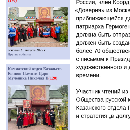
(170)
России, член Коорд
«Доверия
» из Моск
приближающейся дат
патриарха Гермоген
должна быть отпраз
должен быть созда
более 70 обществен
основан 21 августа 2022 г.
Другие события
с письмом к Презид
художественного и
Камчатский отдел Казачьего
Конвоя Памяти Царя
времени.
Мученика Николая II
(120)
Участник чтений из
Общества русской к
Казанского отдела 
и стратегия „в дол