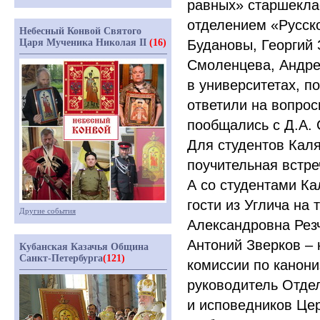
равных» старшекла
отделением
«Русск
Небесный Конвой Святого
Царя Мученика Николая II
(16)
Будановы, Георгий 
Смоленцева, Андр
в университетах, п
ответили на вопрос
пообщались с Д.А. 
Для студентов Кал
поучительная встре
А со студентами Ка
гости из Углича н
Другие события
Александровна Рез
Антоний Зверков
– 
Кубанская Казачья Община
Санкт-Петербурга
(121)
комиссии по канон
руководитель Отде
и исповедников Це