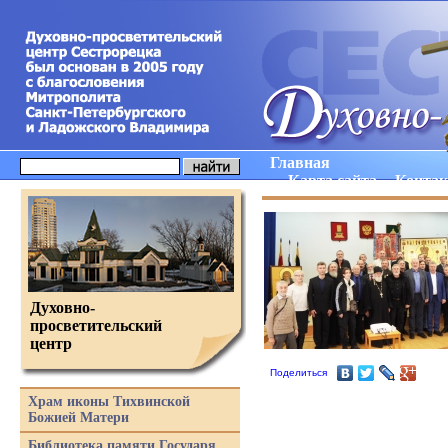
Главная
Карта сайта
Конта
Духовно-
просветительский
центр
Поделиться
Храм иконы Тихвинской
Божией Матери
Библиотека памяти Государя