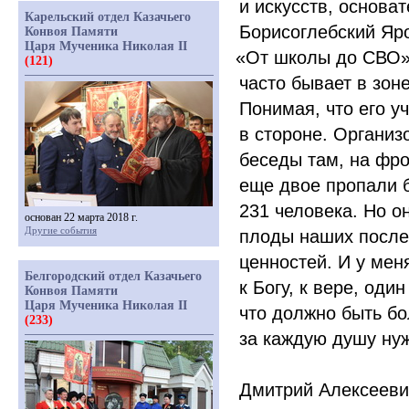
и искусств, основа
Карельский отдел Казачьего
Борисоглебский Яр
Конвоя Памяти
Царя Мученика Николая II
«От
школы до СВО».
(121)
часто бывает в зон
Понимая, что его у
в стороне. Организ
беседы там, на фро
еще двое пропали 
231 человека. Но о
основан 22 марта 2018 г.
Другие события
плоды наших после
ценностей. И у ме
Белгородский отдел Казачьего
к Богу, к вере, од
Конвоя Памяти
Царя Мученика Николая II
что должно быть бо
(233)
за каждую душу нуж
Дмитрий Алексееви