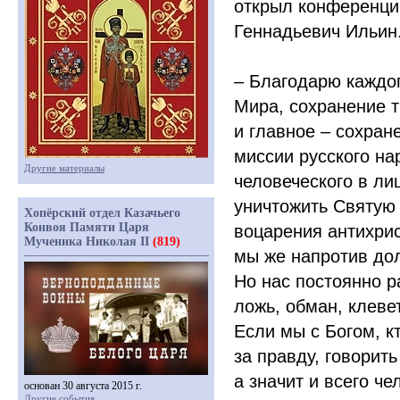
открыл конференци
Геннадьевич Ильин
– Благодарю каждог
Мира, сохранение 
и главное – сохран
миссии русского на
Другие материалы
человеческого в л
уничтожить Святую 
Хопёрский отдел Казачьего
Конвоя Памяти Царя
воцарения антихрис
Мученика Николая II
(819)
мы же напротив до
Но нас постоянно р
ложь, обман, клеве
Если мы с Богом, к
за правду, говорит
а значит и всего че
основан 30 августа 2015 г.
Другие события