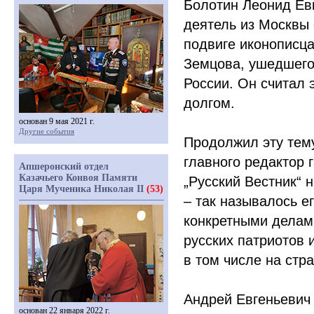
Болотин Леонид Ев
деятель из Москвы 
подвиге иконописц
Земцова, ушедшего
России. Он считал 
долгом.
основан 9 мая 2021 г.
Другие события
Продолжил эту тем
главного редактор 
Апшеронский отдел
Казачьего Конвоя Памяти
„Русский Вестник“ 
Царя Мученика Николая II
(53)
– так называлось е
конкретными делам
русских патриотов 
в том числе на стр
Андрей Евгеньевич
основан 22 января 2022 г.