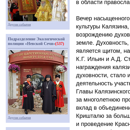
в области правосла
Вечер насыщенного
Другие события
культуры Калязина,
возрождению духов
Подразделение Экологической
земле. Духовность,
полиции «Невской Сечи»
(537)
является щитом, н
К.Г. Ильин и А.Д. 
награждения калязи
духовности, стало 
деятельность участ
Главы Калязинского
за многолетнюю пр
вклад в объединени
Кришталю за больш
Другие события
и проведение Крас