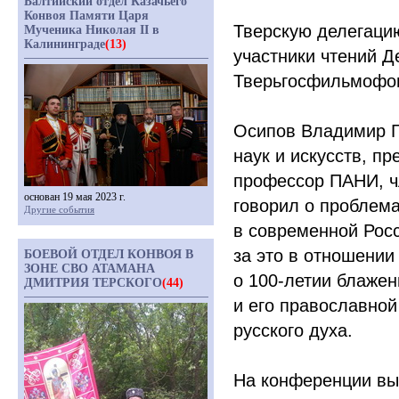
Балтийский отдел Казачьего
Конвоя Памяти Царя
Тверскую делегаци
Мученика Николая II в
Калининграде
(13)
участники чтений
Д
Тверьгосфильмофо
Осипов Владимир 
наук и искусств, п
профессор ПАНИ, ч
основан 19 мая 2023 г.
говорил о проблем
Другие события
в современной Росс
за это в отношени
БОЕВОЙ ОТДЕЛ КОНВОЯ В
ЗОНЕ СВО АТАМАНА
о 100-летии блажен
ДМИТРИЯ ТЕРСКОГО
(44)
и его православной
русского духа.
На конференции вы