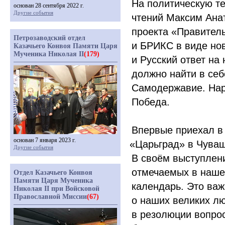
На политическую т
основан 28 сентября 2022 г.
Другие события
чтений
Максим Ана
проекта
«Правител
Петрозаводский отдел
и БРИКС в виде нов
Казачьего Конвоя Памяти Царя
Мученика Николая II
(179)
и Русский ответ на
должно найти в себ
Самодержавие. Наро
Победа.
Впервые приехал в
основан 7 января 2023 г.
«Царьград
» в Чува
Другие события
В своём выступлени
отмечаемых в нашей
Отдел Казачьего Конвоя
Памяти Царя Мученика
календарь. Это ва
Николая II при Войсковой
Православной Миссии
(67)
о наших великих л
в резолюции вопро