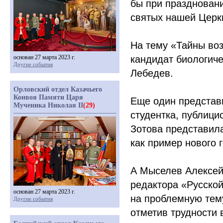
бы при празднован
святых нашей Церк
На тему
«Тайны
воз
основан 27 марта 2023 г.
кандидат биологиче
Другие события
Лебедев
.
Орловский отдел Казачьего
Конвоя Памяти Царя
Еще один представ
Мученика Николая II
(29)
студентка, публици
Зотова
представил
как пример нового 
А
Мыселев Алексей
редактора
«Русско
основан 27 марта 2023 г.
на проблемную тем
Другие события
отметив трудности 