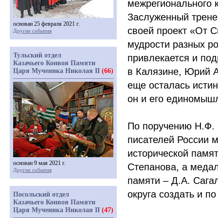
межрегионального к
Заслуженный трене
основан 25 февраля 2021 г.
своей проект
«От
Ск
Другие события
мудрости разных ро
Тульский отдел
привлекается и по
Казачьего Конвоя Памяти
в Калязине, Юрий А
Царя Мученика Николая II
(66)
еще осталась истин
он и его единомышл
По поручению Н.Ф.
писателей России 
исторической памят
основан 9 мая 2021 г.
Степанова, а меда
Другие события
памяти – Д.А. Сага
округа создать и по
Посольский отдел
Казачьего Конвоя Памяти
Царя Мученика Николая II
(47)