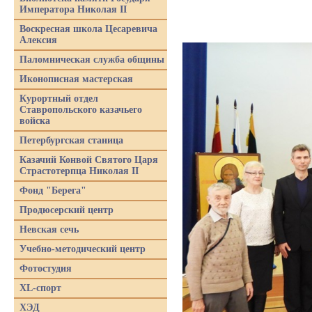
Императора Николая II
Воскресная школа Цесаревича
Алексия
Паломническая служба общины
Иконописная мастерская
Курортный отдел
Ставропольского казачьего
войска
Петербургская станица
Казачий Конвой Святого Царя
Страстотерпца Николая II
Фонд "Берега"
Продюсерский центр
Невская сечь
Учебно-методический центр
Фотостудия
XL-спорт
ХЭД