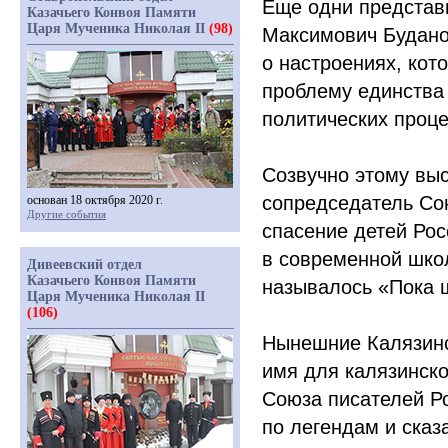
Еще одни представ
Казачьего Конвоя Памяти
Царя Мученика Николая II
(98)
Максимович Будан
о настроениях, кот
проблему единства
политических проце
Созвучно этому вы
сопредседатель Со
основан 18 октября 2020 г.
Другие события
спасение детей Рос
в современной школ
Дивеевский отдел
Казачьего Конвоя Памяти
называлось
«Пока
ш
Царя Мученика Николая II
(106)
Нынешние Калязинс
имя для калязинско
Союза писателей Ро
по легендам и сказ