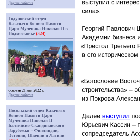
выступил с интере
Другие события
сила».
Годуновский отдел
Казачьего Конвоя Памяти
Георгий Павлович 
Царя Мученика Николая II в
Подмосковье
(324)
Академии бизнеса 
«Престол
Третьего 
в его историческом
«Богословие
Восточ
строительства» – о
основан 21 мая 2022 г.
Другие события
из Покрова
Алексан
Посольский отдел Казачьего
Далее
выступил
по
Конвоя Памяти Царя
Мученика Николая II
Юрьевич Кассин
– 
Балтийско-Скандинавского
Зарубежья – Финляндии,
сопредседатель Ас
Эстонии, Швеции и Латвии