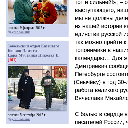
тот и сильней!», –
выступающего, наш
мы не должны дели
из нашей истории 
основан 9 февраля 2017 г.
Другие события
единства русской и
так можно прийти к
Тобольский отдел Казачьего
топонимики в наши
Конвоя Памяти
Царя Мученика Николая II
календарю… Для это
(101)
Дмитриевич сообщил
Петербурге состоит
(Снычёву
) в год 30
работа великого ру
Вячеслава Михайло
С болью в сердце 
основан 5 сентября 2017 г.
Другие события
писателей России, 