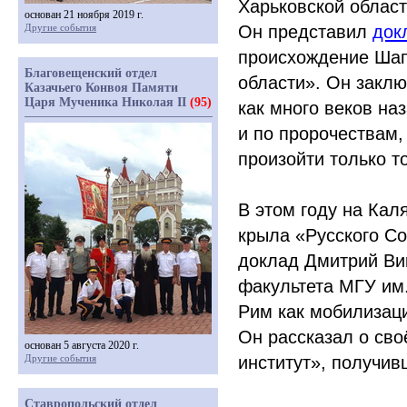
Харьковской облас
основан 21 ноября 2019 г.
Другие события
Он представил
док
происхождение Шапк
Благовещенский отдел
области». Он заклю
Казачьего Конвоя Памяти
Царя Мученика Николая II
(95)
как много веков на
и по пророчествам
произойти только т
В этом году на Кал
крыла
«Русского
Со
доклад
Дмитрий Ви
факультета МГУ им
Рим как мобилизац
Он рассказал о сво
основан 5 августа 2020 г.
Другие события
институт», получив
Ставропольский отдел