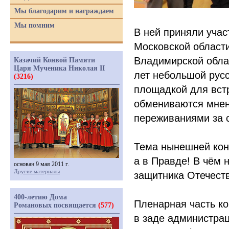
Мы благодарим и награждаем
Мы помним
В ней приняли учас
Московской области
Владимирской обла
Казачий Конвой Памяти
Царя Мученика Николая II
лет небольшой русс
(3216)
площадкой для встр
обмениваются мнен
переживаниями за 
Тема нынешней кон
а в Правде! В чём 
основан 9 мая 2011 г.
Другие материалы
защитника Отечеств
400-летию Дома
Пленарная часть к
Романовых посвящается
(577)
в заде администра