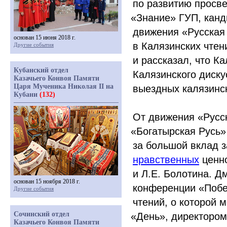
по развитию просве
«Знание
» ГУП, канд
движения
«Русская
основан 15 июня 2018 г.
в Калязинских чтен
Другие события
и рассказал, что К
Кубанский отдел
Калязинского диску
Казачьего Конвоя Памяти
Царя Мученика Николая II на
выездных калязинск
Кубани
(132)
От движения
«Русс
«Богатырская
Русь» 
за большой вклад з
нравственных
ценн
и Л.Е. Болотина. Д
основан 15 ноября 2018 г.
конференции
«Поб
Другие события
чтений, о которой
Сочинский отдел
«День
», директором
Казачьего Конвоя Памяти