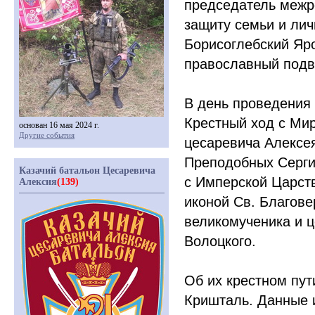
председатель межр
защиту семьи и лич
Борисоглебский Яр
православный подви
В день проведения 
Крестный ход с Ми
основан 16 мая 2024 г.
Другие события
цесаревича Алексея
Преподобных Серги
Казачий батальон Цесаревича
с Имперской Царст
Алексия
(139)
иконой Св. Благове
великомученика и 
Волоцкого.
Об их крестном пут
Кришталь
. Данные 