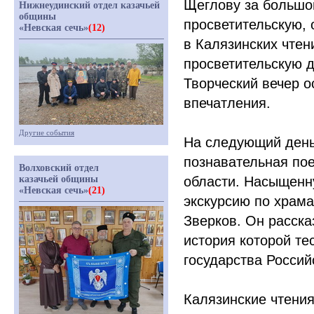
Щеглову за большой
Нижнеудинский отдел казачьей
общины
просветительскую, 
«Невская сечь»
(12)
в Калязинских чтен
просветительскую д
Творческий вечер 
впечатления.
Другие события
На следующий день
познавательная пое
Волховский отдел
казачьей общины
области. Насыщенн
«Невская сечь»
(21)
экскурсию по храм
Зверков. Он расска
история которой т
государства Россий
Калязинские чтени