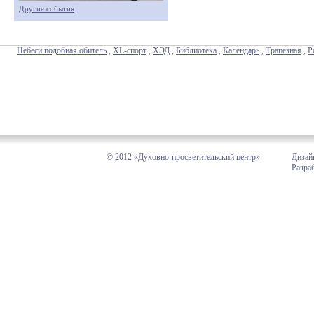
Другие события
Небеси подобная обитель
,
XL-спорт
,
ХЭД
,
Библиотека
,
Календарь
,
Трапезная
,
Р
© 2012 «Духовно-просветительский центр»
Дизай
Разра