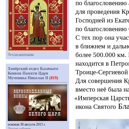
по благословению
для проведения Кр
Господней из Екат
по благословению 
С тех пор она учас
в ближнем и дальн
более 500.000 км.
Другие материалы
находится в Петро
Хопёрский отдел Казачьего
Троице-Сергиевой 
Конвоя Памяти Царя
Мученика Николая II
(819)
Для совершения К
вместо неё была н
«Имперская
Царств
Бла
икона Святого
основан 30 августа 2015 г.
Другие события