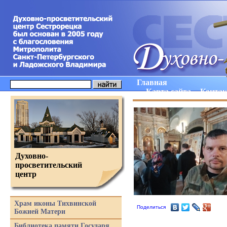
Главная
Карта сайта
Конта
Духовно-
просветительский
центр
Храм иконы Тихвинской
Поделиться
Божией Матери
Библиотека памяти Государя