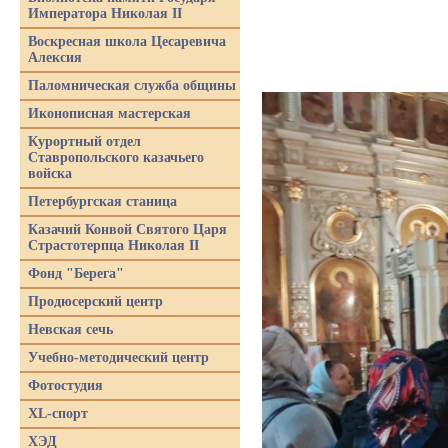
Императора Николая II
Воскресная школа Цесаревича
Алексия
Паломническая служба общины
Иконописная мастерская
Курортный отдел
Ставропольского казачьего
войска
Петербургская станица
Казачий Конвой Святого Царя
Страстотерпца Николая II
Фонд "Берега"
Продюсерский центр
Невская сечь
Учебно-методический центр
Фотостудия
XL-спорт
ХЭД