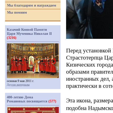
Мы благодарим и награждаем
Мы помним
Казачий Конвой Памяти
Царя Мученика Николая II
(3216)
Перед установкой
Страстотерпца Цар
Кизических
город
образами правите
иностранных дел, 
основан 9 мая 2011 г.
практически в сот
Другие материалы
400-летию Дома
Эта икона, размер
Романовых посвящается
(577)
подобна Надымско