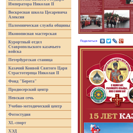
Императора Николая II
Воскресная школа Цесаревича
Алексия
Паломническая служба общины
Иконописная мастерская
Поделиться
Курортный отдел
Ставропольского казачьего
войска
Петербургская станица
Казачий Конвой Святого Царя
Страстотерпца Николая II
Фонд "Берега"
Продюсерский центр
Невская сечь
Учебно-методический центр
Фотостудия
XL-спорт
ХЭД