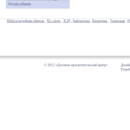
Другие события
Небеси подобная обитель
,
XL-спорт
,
ХЭД
,
Библиотека
,
Календарь
,
Трапезная
,
Р
© 2012 «Духовно-просветительский центр»
Дизай
Разра