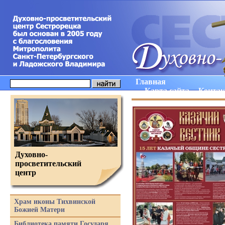
Главная
Карта сайта
Конта
Духовно-
просветительский
центр
Храм иконы Тихвинской
Божией Матери
Библиотека памяти Государя