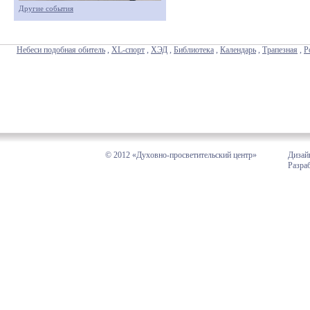
Другие события
Небеси подобная обитель
,
XL-спорт
,
ХЭД
,
Библиотека
,
Календарь
,
Трапезная
,
Р
© 2012 «Духовно-просветительский центр»
Дизай
Разра