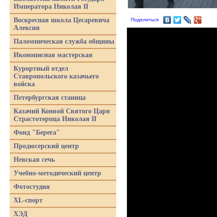
Императора Николая II
Воскресная школа Цесаревича
Поделиться
Алексия
Паломническая служба общины
Иконописная мастерская
Курортный отдел
Ставропольского казачьего
войска
Петербургская станица
Казачий Конвой Святого Царя
Страстотерпца Николая II
Фонд "Берега"
Продюсерский центр
Невская сечь
Учебно-методический центр
Фотостудия
XL-спорт
ХЭД