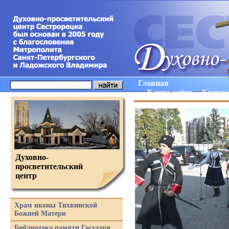
Главная
Карта сайта
Конта
Духовно-
просветительский
центр
Храм иконы Тихвинской
Божией Матери
Библиотека памяти Государя