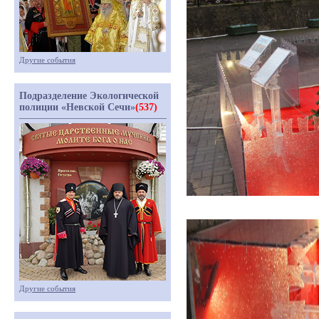
Другие события
Подразделение Экологической
полиции «Невской Сечи»
(537)
Другие события