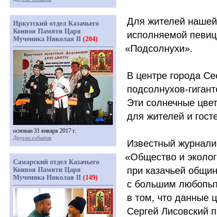
Для жителей нашей 
Иркутский отдел Казачьего
Конвоя Памяти Царя
исполняемой певиц
Мученика Николая II
(204)
«
Подсолнухи».
В центре города Се
подсолнухов-гигант
Эти солнечные цве
для жителей и гост
основан 31 января 2017 г.
Другие события
Известный журналис
«
Общество и эколог
Самарский отдел Казачьего
при казачьей общи
Конвоя Памяти Царя
Мученика Николая II
(149)
с большим любопыт
в том, что данные 
Сергей Лисовский 