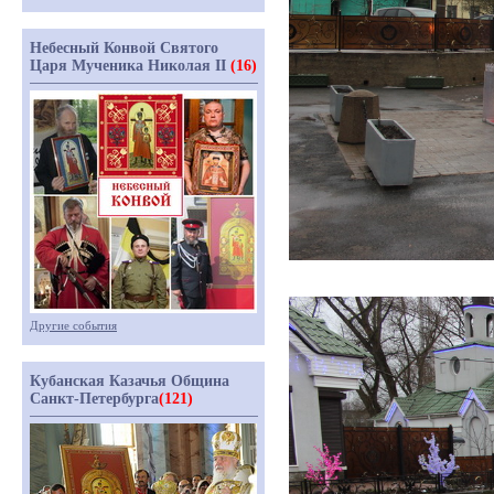
Небесный Конвой Святого
Царя Мученика Николая II
(16)
Другие события
Кубанская Казачья Община
Санкт-Петербурга
(121)