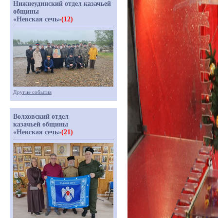
Нижнеудинский отдел казачьей
общины
«Невская сечь»
(12)
Другие события
Волховский отдел
казачьей общины
«Невская сечь»
(21)