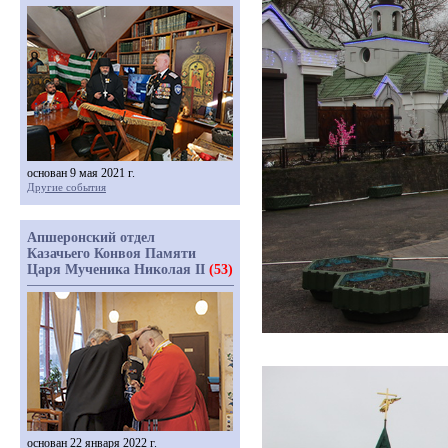
основан 9 мая 2021 г.
Другие события
Апшеронский отдел
Казачьего Конвоя Памяти
Царя Мученика Николая II
(53)
основан 22 января 2022 г.