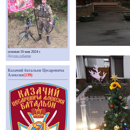
основан 16 мая 2024 г.
Другие события
Казачий батальон Цесаревича
Алексия
(139)