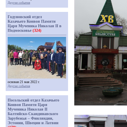
Другие события
Годуновский отдел
Казачьего Конвоя Памяти
Царя Мученика Николая II в
Подмосковье
(324)
основан 21 мая 2022 г.
Другие события
Посольский отдел Казачьего
Конвоя Памяти Царя
Мученика Николая II
Балтийско-Скандинавского
Зарубежья – Финляндии,
Эстонии, Швеции и Латвии