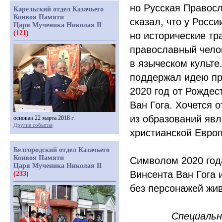
но Русская Правосл
Карельский отдел Казачьего
Конвоя Памяти
сказал, что у Росс
Царя Мученика Николая II
(121)
но исторические т
православный чело
в языческом культе
поддержал идею пр
2020 год от Рождес
Ван Гога. Хочется 
из образований явл
основан 22 марта 2018 г.
Другие события
христианской Евро
Белгородский отдел Казачьего
Конвоя Памяти
Символом 2020 год
Царя Мученика Николая II
Винсента Ван Гога 
(233)
без персонажей жи
Специальн