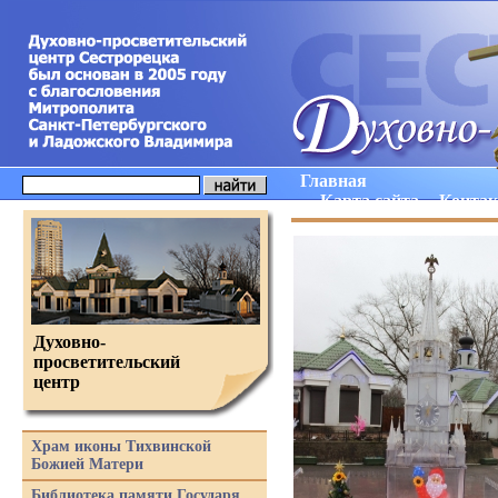
Главная
Карта сайта
Конта
Духовно-
просветительский
центр
Храм иконы Тихвинской
Божией Матери
Библиотека памяти Государя