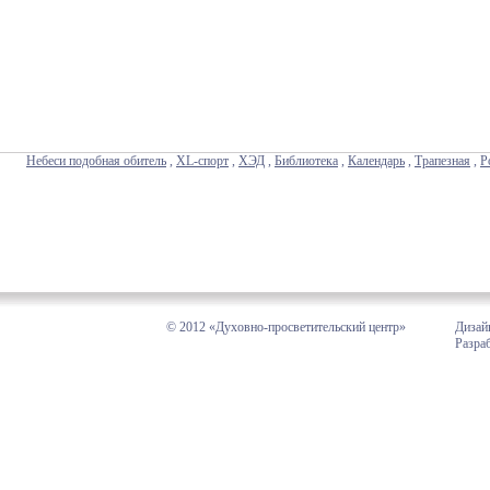
Небеси подобная обитель
,
XL-спорт
,
ХЭД
,
Библиотека
,
Календарь
,
Трапезная
,
Р
© 2012 «Духовно-просветительский центр»
Дизай
Разра