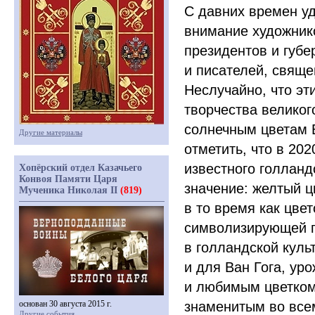
С давних времен у
внимание художник
президентов и губе
и писателей, свяще
Неслучайно, что эт
творчества великог
солнечным цветам В
Другие материалы
отметить, что в 202
известного голланд
Хопёрский отдел Казачьего
Конвоя Памяти Царя
значение: желтый ц
Мученика Николая II
(819)
в то время как цве
символизирующей п
в голландской куль
и для Ван Гога, у
и любимым цветком
основан 30 августа 2015 г.
знаменитым во все
Другие события