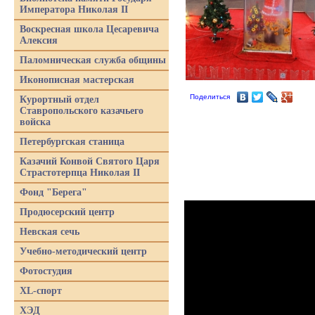
Императора Николая II
Воскресная школа Цесаревича
Алексия
Паломническая служба общины
Иконописная мастерская
Поделиться
Курортный отдел
Ставропольского казачьего
войска
Петербургская станица
Казачий Конвой Святого Царя
Страстотерпца Николая II
Фонд "Берега"
Продюсерский центр
Невская сечь
Учебно-методический центр
Фотостудия
XL-спорт
ХЭД