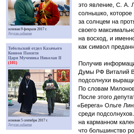
это явление, С. А. 
солнышко, которое
за солнцем на протя
своего максимально
основан 9 февраля 2017 г.
Другие события
на восход, и именн
как символ преданн
Тобольский отдел Казачьего
Конвоя Памяти
Царя Мученика Николая II
Получив информаци
(101)
Думы РФ Виталий В
подсолнухи выращи
По словам Милонов
После этого депут
«
Берега» Ольге Лин
среди подсолнухов
основан 5 сентября 2017 г.
на карманном кале
Другие события
что большинство ро