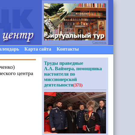
Смотреть
алендарь
Карта сайта
Контакты
Труды праведные
ченко)
А.А. Ваймера, помощника
еского центра
настоятеля по
миссионерской
деятельности
(371)