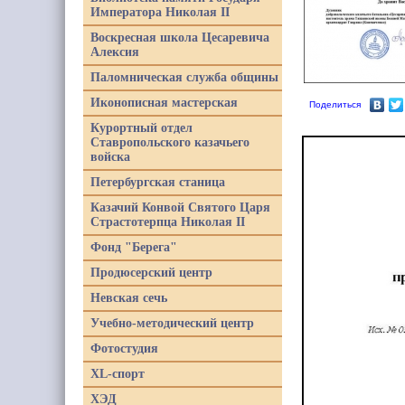
Императора Николая II
Воскресная школа Цесаревича
Алексия
Паломническая служба общины
Иконописная мастерская
Поделиться
Курортный отдел
Ставропольского казачьего
войска
Петербургская станица
Казачий Конвой Святого Царя
Страстотерпца Николая II
Фонд "Берега"
Продюсерский центр
Невская сечь
Учебно-методический центр
Фотостудия
XL-спорт
ХЭД