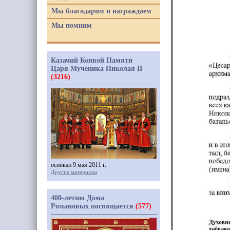
Мы благодарим и награждаем
Мы помним
Казачий Конвой Памяти
Царя Мученика Николая II
(3216)
основан 9 мая 2011 г.
Другие материалы
400-летию Дома
Романовых посвящается
(577)