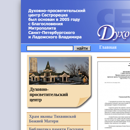
Главная
Духовно-
просветительский
центр
Храм иконы Тихвинской
Божией Матери
Библиотека памяти Государя