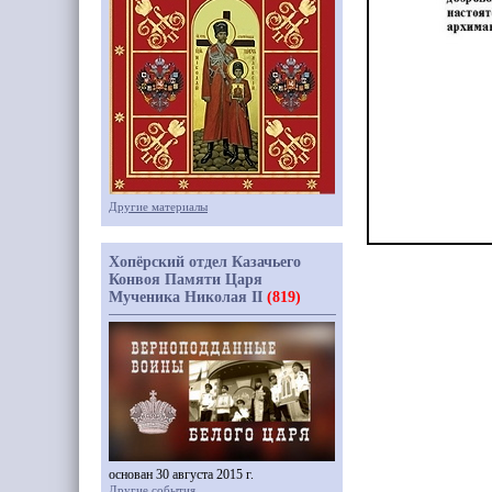
Другие материалы
Хопёрский отдел Казачьего
Конвоя Памяти Царя
Мученика Николая II
(819)
основан 30 августа 2015 г.
Другие события