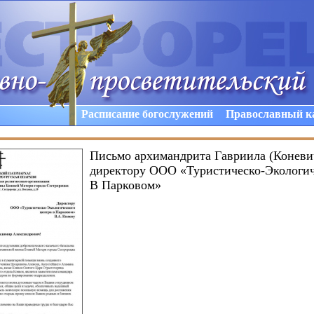
Расписание богослужений
Православный к
Письмо архимандрита Гавриила (Коневи
директору ООО «Туристическо-Экологич
В Парковом»