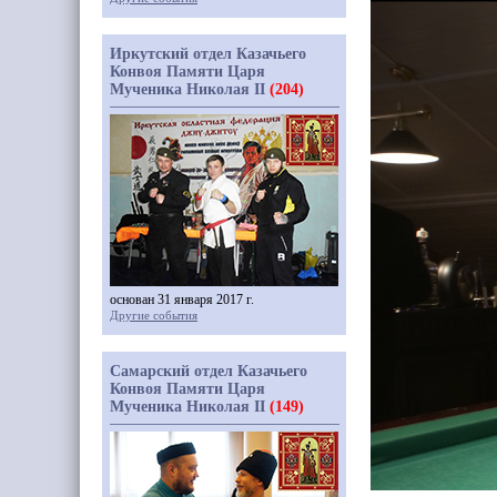
Иркутский отдел Казачьего
Конвоя Памяти Царя
Мученика Николая II
(204)
основан 31 января 2017 г.
Другие события
Самарский отдел Казачьего
Конвоя Памяти Царя
Мученика Николая II
(149)