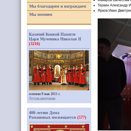
Макаров Вычеслав 
Теркин Александр 
Мы благодарим и награждаем
Ярков Иван Дмитрие
Мы помним
Казачий Конвой Памяти
Царя Мученика Николая II
(3216)
основан 9 мая 2011 г.
Другие материалы
400-летию Дома
Романовых посвящается
(577)