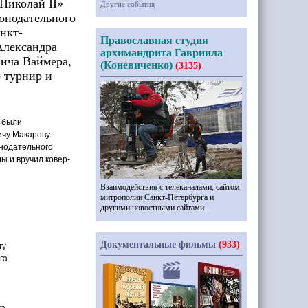
Николай II»
Другие события
конодательного
нкт-
Православная студия
Александра
архимандрита Гавриила
ича Ваймера,
(Коневиченко)
(3135)
 турнир и
 были
чу Макарову.
онодательного
 и вручил ковер-
Взаимодействия с телеканалами, сайтом
митрополии Санкт-Петербурга и
другими новостными сайтами
Документальные фильмы
(933)
гу
га