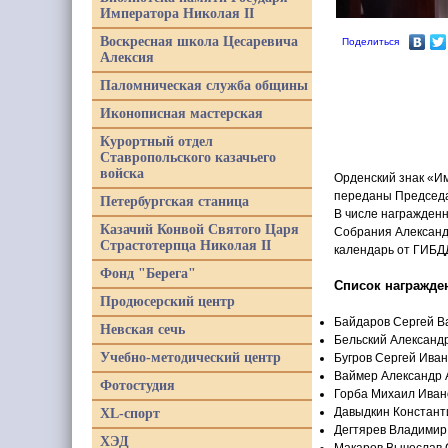
Императора Николая II
Воскресная школа Цесаревича
Поделиться
Алексия
Паломническая служба общины
Иконописная мастерская
Курортный отдел
Ставропольского казачьего
войска
Орденский знак
«
Им
переданы Председа
Петербургская станица
В числе награжденн
Казачий Конвой Святого Царя
Собрания Александ
Страстотерпца Николая II
календарь от ГИБД
Фонд "Берега"
Список награжде
Продюсерский центр
Байдаров Сергей Ва
Невская сечь
Бельский Александр
Учебно-методический центр
Бугров Сергей Иван
Ваймер Александр 
Фотостудия
Горба Михаил Иван
Давыдкин Констант
XL-спорт
Дегтярев Владимир
ХЭД