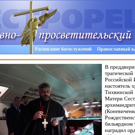
Расписание богослужений
Православный к
В преддвери
трагической
Российской
настоятель 
Тихвинской
Матери Сест
архимандрит
(Коневиченк
Рождественс
бильярдном 
наградил ор