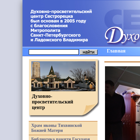
Главная
Духовно-
просветительский
центр
Храм иконы Тихвинской
Божией Матери
Библиотека памяти Государя