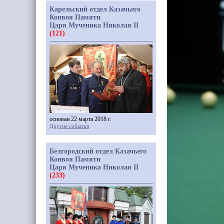
Карельский отдел Казачьего
Конвоя Памяти
Царя Мученика Николая II
(121)
основан 22 марта 2018 г.
Другие события
Белгородский отдел Казачьего
Конвоя Памяти
Царя Мученика Николая II
(233)