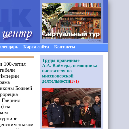
Смотреть
алендарь
Карта сайта
Контакты
Труды праведные
и 100-летия
А.А. Ваймера, помощника
 гибели
настоятеля по
 Империи
миссионерской
деятельности
храма
(371)
 иконы Божией
рорецка
 Гавриил
о) на
ком
турнире
денским знаком