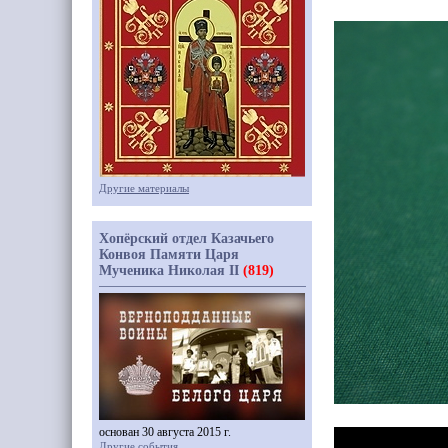
Другие материалы
Хопёрский отдел Казачьего
Конвоя Памяти Царя
Мученика Николая II
(819)
основан 30 августа 2015 г.
Другие события