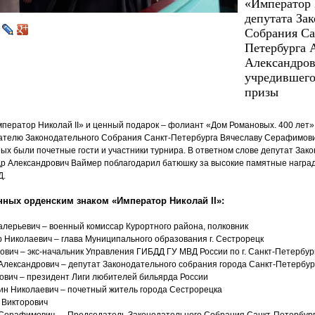
«Император 
депутата За
Собрания Са
Петербурга 
Александров
учредившего
призы
ператор Николай II» и ценный подарок – фолиант
«
Дом Романовых. 400 лет»
телю Законодательного Собрания Санкт-Петербурга Вячеславу Серафимови
ых были почетные гости и участники турнира. В ответном слове депутат Зак
р Александрович Ваймер поблагодарил батюшку за высокие памятные награды
Д.
нных орденским знаком
«
Император Николай II»:
лерьевич – военный комиссар Курортного района, полковник
 Николаевич – глава Муниципального образования г. Сестрорецк
ович – экс-начальник Управления ГИБДД ГУ МВД России по г. Санкт-Петербур
Александрович – депутат Законодательного собрания города Санкт-Петербур
ович – президент Лиги любителей бильярда России
ин Николаевич – почетный житель города Сестрорецка
 Викторович