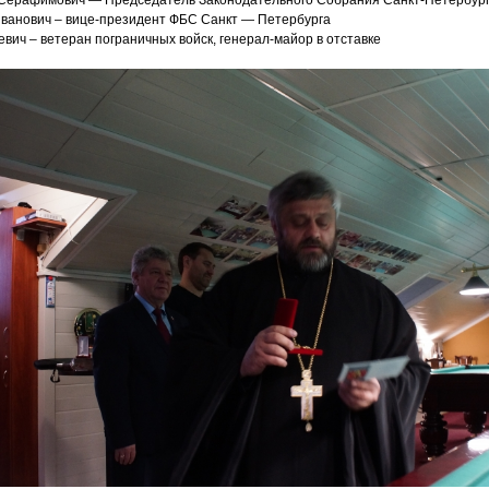
Серафимович — Председатель Законодательного Собрания Санкт-Петербур
Иванович – вице-президент ФБС Санкт — Петербурга
вич – ветеран пограничных войск, генерал-майор в отставке