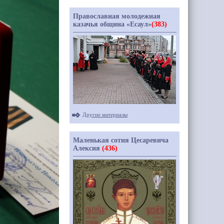
Православная молодежная
казачья община «Есаул»
(383)
Другие материалы
Маленькая сотня Цесаревича
Алексия
(436)