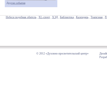
Другие события
Небеси подобная обитель
,
XL-спорт
,
ХЭД
,
Библиотека
,
Календарь
,
Трапезная
,
Р
© 2012 «Духовно-просветительский центр»
Дизай
Разра