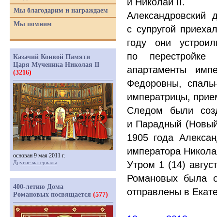
и Николай II.
Мы благодарим и награждаем
Александровский 
Мы помним
с супругой приеха
году они устрои
по перестройке
Казачий Конвой Памяти
Царя Мученика Николая II
апартаменты имп
(3216)
Федоровны, спаль
императрицы, прием
Следом были соз
и Парадный
(
Новый
1905 года Алексан
императора Николая
основан 9 мая 2011 г.
Другие материалы
Утром 1
(14
) авгус
Романовых была о
400-летию Дома
отправлены в Екате
Романовых посвящается
(577)