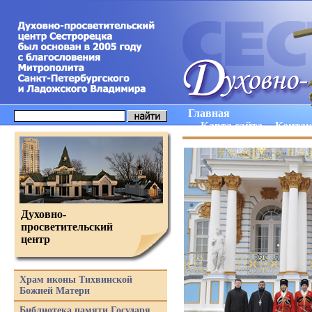
Главная
Карта сайта
Конта
Духовно-
просветительский
центр
Храм иконы Тихвинской
Божией Матери
Библиотека памяти Государя