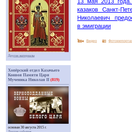
13 мая 2013 года
казаков Санкт-Пе
Николаевич предо
в эмиграции
Видео
Фоторепорта
Другие материалы
Хопёрский отдел Казачьего
Конвоя Памяти Царя
Мученика Николая II
(819)
основан 30 августа 2015 г.
Другие события