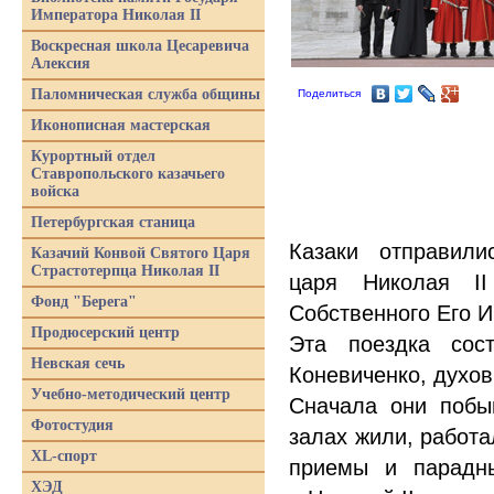
Императора Николая II
Воскресная школа Цесаревича
Алексия
Паломническая служба общины
Поделиться
Иконописная мастерская
Курортный отдел
Ставропольского казачьего
войска
Петербургская станица
Казаки отправили
Казачий Конвой Святого Царя
Страстотерпца Николая II
царя Николая II
Фонд "Берега"
Собственного Его 
Продюсерский центр
Эта поездка сос
Невская сечь
Коневиченко, духов
Учебно-методический центр
Сначала они побы
Фотостудия
залах жили, работа
XL-спорт
приемы и парадн
ХЭД