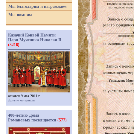
Мы благодарим и награждаем
Мы помним
Казачий Конвой Памяти
Царя Мученика Николая II
(3216)
основан 9 мая 2011 г.
Другие материалы
400-летию Дома
Романовых посвящается
(577)