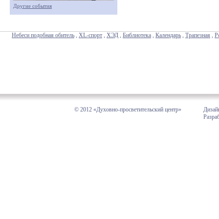
Другие события
Небеси подобная обитель
,
XL-спорт
,
ХЭД
,
Библиотека
,
Календарь
,
Трапезная
,
Р
© 2012 «Духовно-просветительский центр»
Дизай
Разра