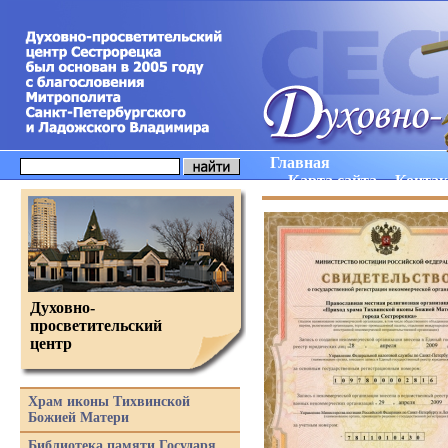
Главная
Карта сайта
Конта
Духовно-
просветительский
центр
Храм иконы Тихвинской
Божией Матери
Библиотека памяти Государя