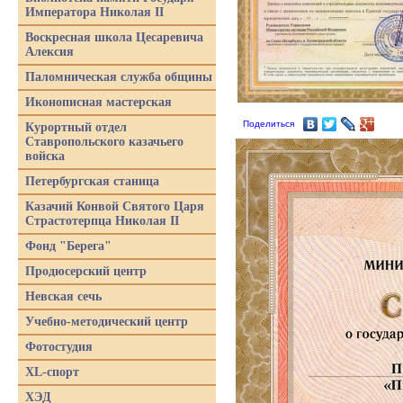
Императора Николая II
Воскресная школа Цесаревича
Алексия
Паломническая служба общины
Иконописная мастерская
Поделиться
Курортный отдел
Ставропольского казачьего
войска
Петербургская станица
Казачий Конвой Святого Царя
Страстотерпца Николая II
Фонд "Берега"
Продюсерский центр
Невская сечь
Учебно-методический центр
Фотостудия
XL-спорт
ХЭД