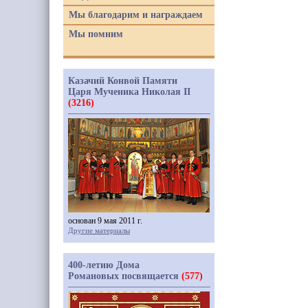
Мы благодарим и награждаем
Мы помним
Казачий Конвой Памяти
Царя Мученика Николая II
(3216)
основан 9 мая 2011 г.
Другие материалы
400-летию Дома
Романовых посвящается
(577)