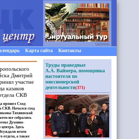
Смотреть
алендарь
Карта сайта
Контакты
Труды праведные
ропольского
А.А. Ваймера, помощника
ойска Дмитрий
настоятеля по
ринял участие
миссионерской
деятельности
да казаков
(371)
отдела СКВ
да прошел Сход
а СКВ. Начался сход
е иконы Тихвинской
атем все собрались
отеке Духовно-
 центра. Здесь
обсуждали итоги
о отдела, а также