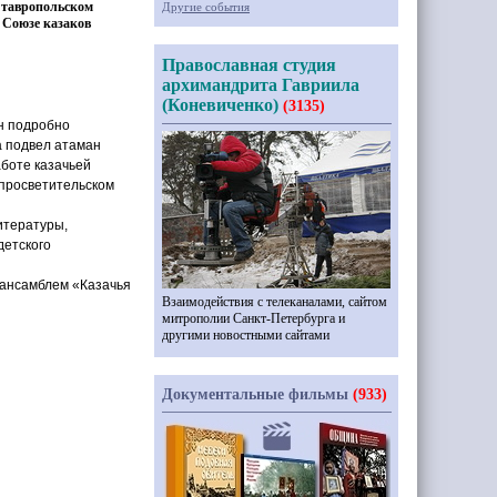
Ставропольском
Другие события
 Союзе казаков
Православная студия
архимандрита Гавриила
(Коневиченко)
(3135)
Он подробно
а подвел атаман
аботе казачьей
-просветительском
итературы,
детского
 ансамблем
«
Казачья
Взаимодействия с телеканалами, сайтом
митрополии Санкт-Петербурга и
другими новостными сайтами
Документальные фильмы
(933)