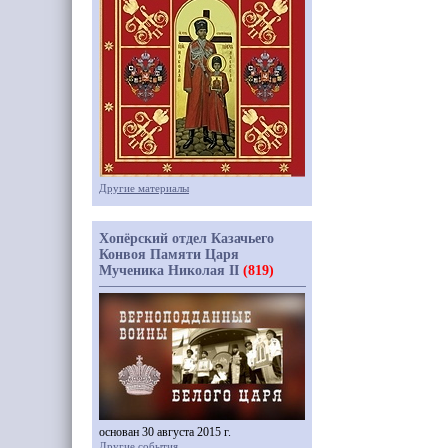
Другие материалы
Хопёрский отдел Казачьего
Конвоя Памяти Царя
Мученика Николая II
(819)
основан 30 августа 2015 г.
Другие события