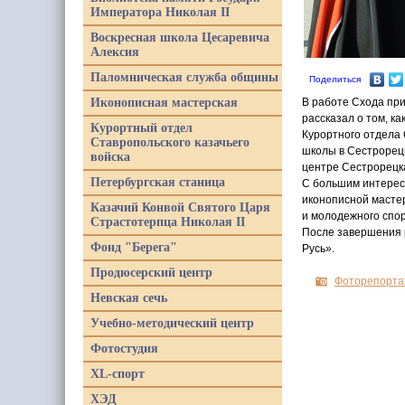
Императора Николая II
Воскресная школа Цесаревича
Алексия
Паломническая служба общины
Поделиться
Иконописная мастерская
В работе Схода при
рассказал о том, к
Курортный отдел
Курортного отдела 
Ставропольского казачьего
школы в Сестрорецк
войска
центре Сестрорецк
Петербургская станица
С большим интерес
иконописной мастер
Казачий Конвой Святого Царя
и молодежного спо
Страстотерпца Николая II
После завершения р
Фонд "Берега"
Русь».
Продюсерский центр
Фоторепорта
Невская сечь
Учебно-методический центр
Фотостудия
XL-спорт
ХЭД