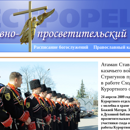
Расписание богослужений
Православный к
Атаман Став
казачьего в
Стригунов п
в работе Схо
Курортного 
24 апреля 2009 го
Курортного отдел
с молебна в храм
Божией Матери. З
в Духовной библи
просветительского
участники схода 
работы Курортног