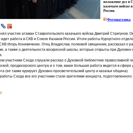
положение дел в 
казачьем войске и
России.
Фотовыставка
нял участие атаман Ставропольского казачьего войска Дмитрий Стригунов. 
ак идет работа в СКВ и Союзе Казаков России. Итоги работы Курортного отдел
СКВ Игорь Коневиченко. Отец Владислав, полковой священник, рассказал о р
е, а также о деятельности воскресной школы, которые открыты при Духовно
а.
ом участники Схода слушали рассказ о Духовной библиотеке православной л
ской, продюсерского центра и о том, какая большая работа ведется в сфере 
рта
(
ее также курирует Духовно-просветительский центр и казачья община).
аботы Схода все его участники стали зрителями концерта, подготовленного
ж