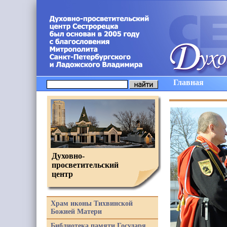
Главная
Духовно-
просветительский
центр
Храм иконы Тихвинской
Божией Матери
Библиотека памяти Государя