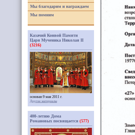
Мы благодарим и награждаем
Мы помним
Казачий Конвой Памяти
Царя Мученика Николая II
(3216)
основан 9 мая 2011 г.
Другие материалы
400-летию Дома
Романовых посвящается
(577)