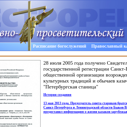
Расписание богослужений
Православный к
28 июля 2005 года получено Свидетел
государственной регистрации Санкт-
общественной организации возрожде
культурных традиций и обычаев каза
"Петербургская станица"
История создания
13 мая 2013 года. Председатель совета стариков бра
Санкт-Петербурга и Ленинградской области Быков 
предоставил информацию о жизни казаков зарубежья