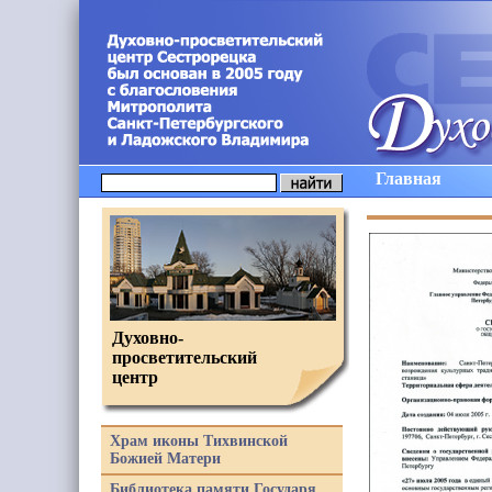
Главная
Духовно-
просветительский
центр
Храм иконы Тихвинской
Божией Матери
Библиотека памяти Государя