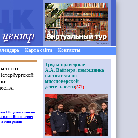
Смотреть
алендарь
Карта сайта
Контакты
Труды праведные
ьство о
А.А. Ваймера, помощника
Петербургской
настоятеля по
ния
миссионерской
деятельности
чества
(371)
тской Общины казаков
Василий Николаевич
 в эмиграции