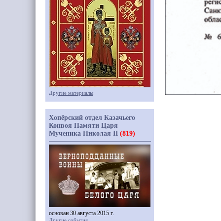
Другие материалы
Хопёрский отдел Казачьего
Конвоя Памяти Царя
Мученика Николая II
(819)
основан 30 августа 2015 г.
Другие события