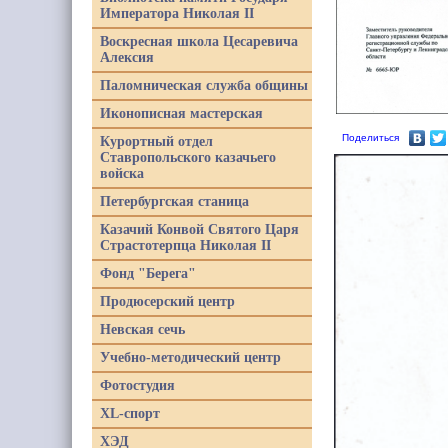
Императора Николая II
Воскресная школа Цесаревича
Алексия
Паломническая служба общины
Иконописная мастерская
Поделиться
Курортный отдел
Ставропольского казачьего
войска
Петербургская станица
Казачий Конвой Святого Царя
Страстотерпца Николая II
Фонд "Берега"
Продюсерский центр
Невская сечь
Учебно-методический центр
Фотостудия
XL-спорт
ХЭД