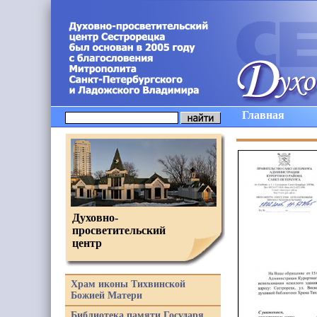
Главная
Духовно-
просветительский
центр
Храм иконы Тихвинской
Божией Матери
Библиотека памяти Государя