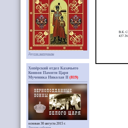
Другие материалы
Хопёрский отдел Казачьего
Конвоя Памяти Царя
Мученика Николая II
(819)
основан 30 августа 2015 г.
Другие события