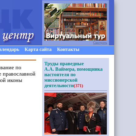
Смотреть
алендарь
Карта сайта
Контакты
Труды праведные
ование по
А.А. Ваймера, помощника
е православной
настоятеля по
кой иконы
миссионерской
деятельности
(371)