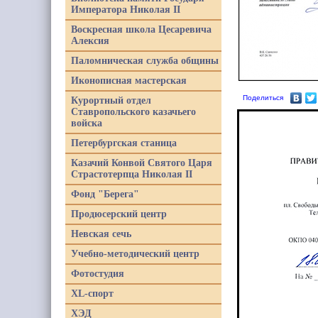
Императора Николая II
Воскресная школа Цесаревича
Алексия
Паломническая служба общины
Иконописная мастерская
Поделиться
Курортный отдел
Ставропольского казачьего
войска
Петербургская станица
Казачий Конвой Святого Царя
Страстотерпца Николая II
Фонд "Берега"
Продюсерский центр
Невская сечь
Учебно-методический центр
Фотостудия
XL-спорт
ХЭД