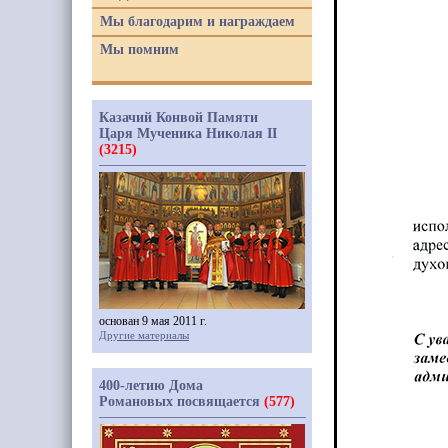
Мы благодарим и награждаем
Мы помним
Казачий Конвой Памяти
Царя Мученика Николая II
(3215)
основан 9 мая 2011 г.
Другие материалы
400-летию Дома
Романовых посвящается
(577)