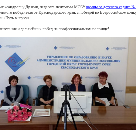
Александровну Дряпак, педагога-психолога МОБУ
казачьего детского садика № 
венного победителя от Краснодарского края, с победой во Всероссийском конк
ии
«Путь
в науку»!
оцветания и дальнейших побед на профессиональном поприще!