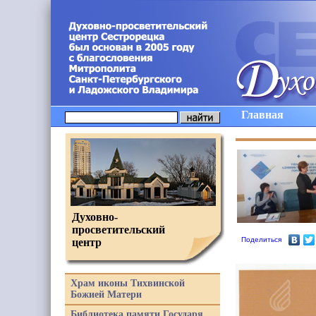
Главная
Духовно-
просветительский
Поделиться
центр
Храм иконы Тихвинской
Божией Матери
Библиотека памяти Государя