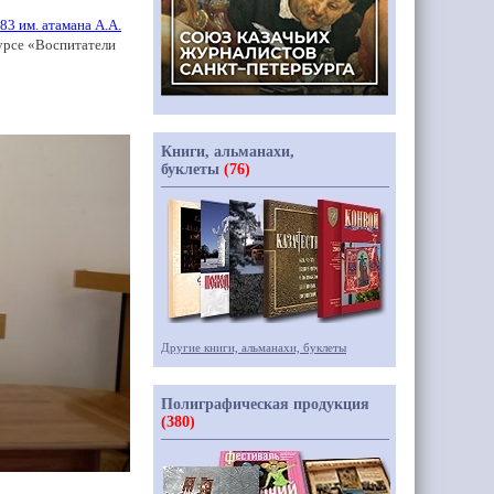
83 им. атамана А.А.
урсе
«Воспитатели
Книги, альманахи,
буклеты
(76)
Другие книги, альманахи, буклеты
Полиграфическая продукция
(380)