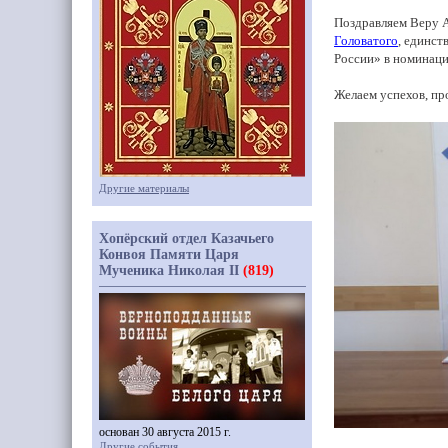
Поздравляем Веру 
Головатого
, единст
России» в номинац
Желаем успехов, пр
Другие материалы
Хопёрский отдел Казачьего
Конвоя Памяти Царя
Мученика Николая II
(819)
основан 30 августа 2015 г.
Другие события