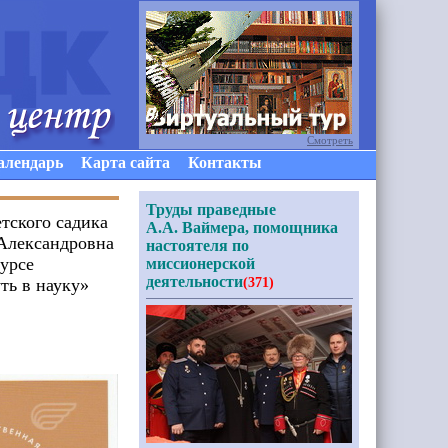
Смотреть
алендарь
Карта сайта
Контакты
Труды праведные
етского садика
А.А. Ваймера, помощника
 Александровна
настоятеля по
урсе
миссионерской
деятельности
ть в науку»
(371)