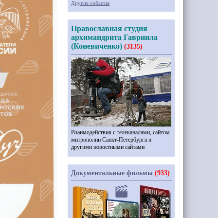
Другие события
Православная студия
архимандрита Гавриила
(Коневиченко)
(3135)
Взаимодействия с телеканалами, сайтом
митрополии Санкт-Петербурга и
другими новостными сайтами
Документальные фильмы
(933)