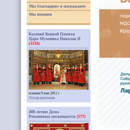
Мы благодарим и награждаем
Мы помним
Казачий Конвой Памяти
Царя Мученика Николая II
(3216)
основан 9 мая 2011 г.
Другие материалы
400-летию Дома
Романовых посвящается
(577)