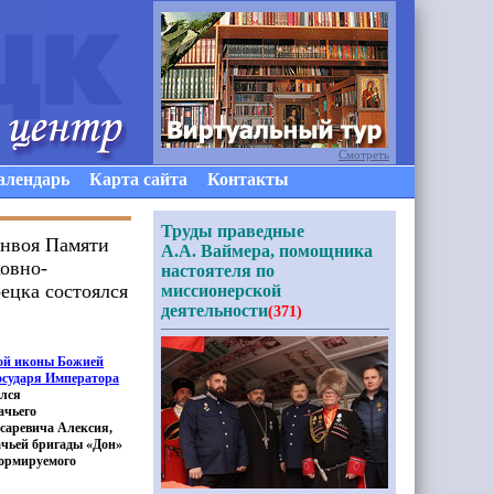
Смотреть
алендарь
Карта сайта
Контакты
Труды праведные
онвоя Памяти
А.А. Ваймера, помощника
ховно-
настоятеля по
ецка состоялся
миссионерской
деятельности
(371)
ой иконы Божией
осударя Императора
ялся
ачьего
саревича Алексия,
ачьей бригады
«Дон
»
формируемого