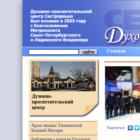
Главная
Духовно-
просветительский
центр
Храм иконы Тихвинской
Поделиться
Божией Матери
Библиотека памяти Государя