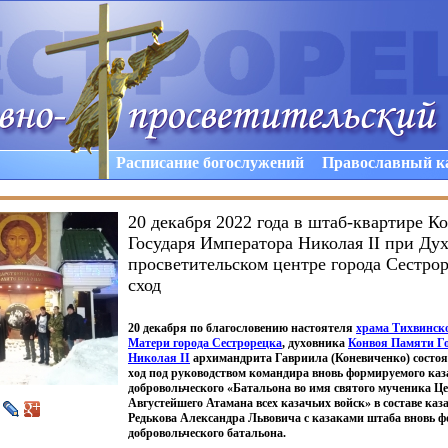
Расписание богослужений
Православный к
20 декабря 2022 года в штаб-квартире К
Государя Императора Николая II при Ду
просветительском центре города Сестрор
сход
20 декабря по благословению настоятеля
храма Тихвинск
Матери города Сестрорецка
, духовника
Конвоя Памяти Г
Николая
II
архимандрита Гавриила
(Коневиченко
) состо
ход под руководством командира вновь формируемого каз
добровольческого
«Батальона
во имя святого мученика Це
Августейшего Атамана всех казачьих войск» в составе каз
Редькова Александра Львовича с казаками штаба вновь 
добровольческого батальона.