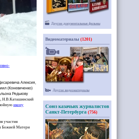
Другие документальные фильмы
Видеоматериалы
(1201)
овно-
Цесаревича Алексия,
риил
(Коневиченко
)
Другие видеоматериалы
альона Редькову
, Н.В.Каташинский
алойную
икону
Союз казачьих журналистов
Санкт-Петербурга
(756)
ля участия
ны Божией Матери