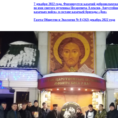
7 декабря 2022 года. Формируется казачий добровольческ
во имя святого мученика Цесаревича Алексия, Августейш
казачьих войск» в составе казачьей бригады
«Дон
»
Газета Общество и Экология № 8
(242
) декабрь 2022 года