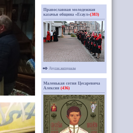
Православная молодежная
казачья община «Есаул»
(383)
Другие материалы
Маленькая сотня Цесаревича
Алексия
(436)