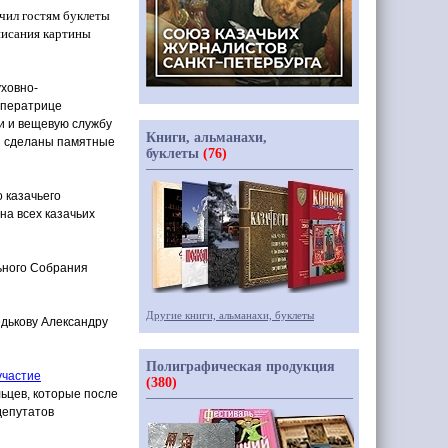
чил гостям буклеты
писания картины
уховно-
мператрице
и и вещевую службу
Книги, альманахи,
ли сделаны памятные
буклеты
(76)
 казачьего
на всех казачьих
ьного Собрания
Другие книги, альманахи, буклеты
дькову Александру
Полиграфическая продукция
участие
(380)
ьцев, которые после
депутатов