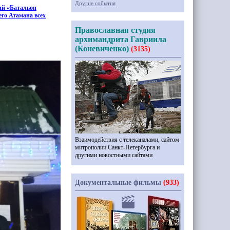
Другие события
ий
«Батальон
его Атамана всех
Православная студия
архимандрита Гавриила
(Коневиченко)
(3135)
Взаимодействия с телеканалами, сайтом
митрополии Санкт-Петербурга и
другими новостными сайтами
Документальные фильмы
(933)