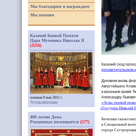
Мы благодарим и награждаем
Мы помним
Казачий Конвой Памяти
Царя Мученика Николая II
(3216)
Казачий сход прох
просветительском 
Духовник вновь фор
Августейшего Атама
в казачьем храме Т
Александру Львови
основан 9 мая 2011 г.
Другие материалы
«Атлас
первой помо
«Государь
Николай I
400-летию Дома
Батюшка сказал нап
Романовых посвящается
(577)
в Специальной воен
города Сестрорецка 