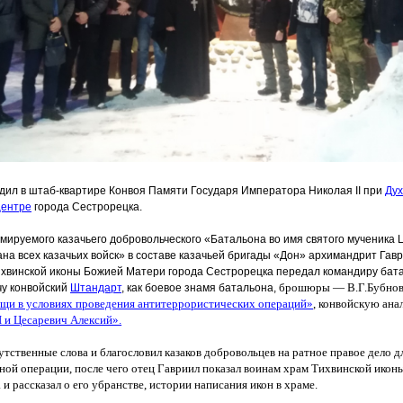
одил в штаб-квартире Конвоя Памяти Государя Императора Николая
II
при
Дух
центре
города Сестрорецка.
мируемого казачьего добровольческого
«Батальона
во имя святого мученика 
на всех казачьих войск» в составе казачьей бригады
«Дон
» архимандрит Гав
ихвинской иконы Божией Матери города Сестрорецка передал командиру бат
брошюры — В.Г.Бубнов
чу конвойский
Штандарт
, как боевое знамя батальона,
щи в условиях проведения антитеррористических операций»
, конвойскую ан
I и Цесаревич Алексий».
утственные слова и благословил казаков добровольцев на ратное правое дело д
ной операции, после чего отец Гавриил показал воинам храм Тихвинской ико
и рассказал о его убранстве, истории написания икон в храме.