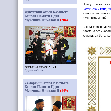
Присутствовал на 
Балтийско-Скандин
Иркутский отдел Казачьего
которого многие из
Конвоя Памяти Царя
и уже взаимодейств
Мученика Николая II
(204)
Выезд казаков добр
Атамана всех казач
командира батальон
основан 31 января 2017 г.
Другие события
Самарский отдел Казачьего
Конвоя Памяти Царя
Мученика Николая II
(149)