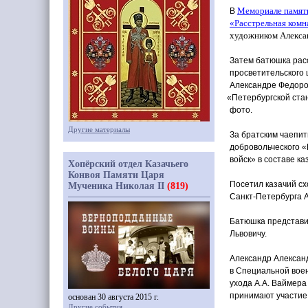
Мемориале памяти
В
«Расстрельная
комн
художником Алексан
Затем батюшка расс
просветительского 
Александре Федоров
«Петербургской
ста
фото.
Другие материалы
За братским чаепи
добровольческого
«
войск» в составе к
Хопёрский отдел Казачьего
Конвоя Памяти Царя
Посетил казачий с
Мученика Николая II
(819)
Санкт-Петербурга 
Батюшка представи
Львовичу.
Александр Александ
в Специальной воен
ухода А.А. Ваймера
принимают участие
основан 30 августа 2015 г.
Другие события