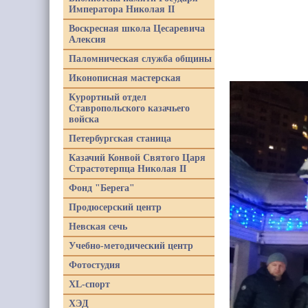
Императора Николая II
Воскресная школа Цесаревича
Алексия
Паломническая служба общины
Иконописная мастерская
Курортный отдел
Ставропольского казачьего
войска
Петербургская станица
Казачий Конвой Святого Царя
Страстотерпца Николая II
Фонд "Берега"
Продюсерский центр
Невская сечь
Учебно-методический центр
Фотостудия
XL-спорт
ХЭД