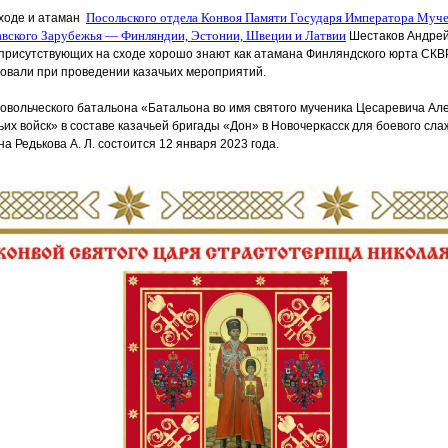
Посольского отдела Конвоя Памяти Государя Императора Мучен
сходе и атаман
авского Зарубежья — Финляндии, Эстонии, Швеции и Латвии
Шестаков Андрей
 присутствующих на сходе хорошо знают как атамана Финляндского юрта СК
овали при проведении казачьих мероприятий.
овольческого батальона
«Батальона
во имя святого мученика Цесаревича Але
ьих войск» в составе казачьей бригады
«Дон
» в Новочеркасск для боевого сла
а Редькова А. Л. состоится 12 января 2023 года.