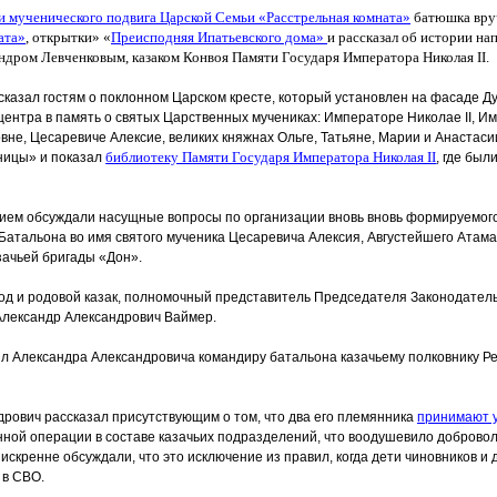
 мученического подвига Царской Семьи
«Расстрельная
комната»
батюшка вру
ата»
, открытки»
«
Преисподняя Ипатьевского дома»
и рассказал об истории на
дром Левченковым, казаком Конвоя Памяти Государя Императора Николая II.
казал гостям о поклонном Царском кресте, который установлен на фасаде Д
центра в память о святых Царственных мучениках: Императоре Николае II, И
не, Цесаревиче Алексие, великих княжнах Ольге, Татьяне, Марии и Анастаси
библиотеку Памяти Государя Императора Николая II
ницы» и показал
, где бы
тием обсуждали насущные вопросы по организации вновь вновь формируемого
Батальона
во имя святого мученика Цесаревича Алексия, Августейшего Атама
азачьей бригады
«Дон
».
ход и родовой казак, полномочный представитель Председателя Законодател
Александр Александрович Ваймер.
л Александра Александровича командиру батальона казачьему полковнику Ре
рович рассказал присутствующим о том, что два его племянника
принимают 
ной операции в составе казачьих подразделений, что воодушевило добровол
 искренне обсуждали, что это исключение из правил, когда дети чиновников и 
 в СВО.