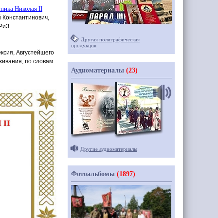
ика Николая II
 Константинович,
ВРиЗ
Другая полиграфическая
продукция
ксия, Августейшего
живания, по словам
Аудиоматериалы
(23)
Другие аудиоматериалы
Фотоальбомы
(1897)