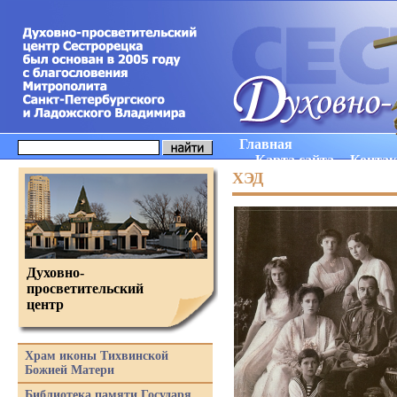
Главная
Карта сайта
Конта
ХЭД
Духовно-
просветительский
центр
Храм иконы Тихвинской
Божией Матери
Библиотека памяти Государя