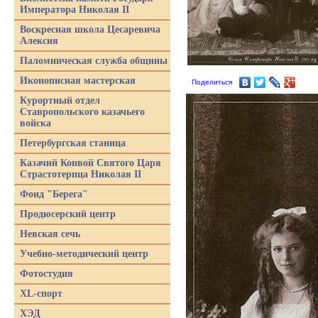
Императора Николая II
Воскресная школа Цесаревича
Алексия
Паломническая служба общины
Иконописная мастерская
Поделиться
Курортный отдел
Ставропольского казачьего
войска
Петербургская станица
Казачий Конвой Святого Царя
Страстотерпца Николая II
Фонд "Берега"
Продюсерский центр
Невская сечь
Учебно-методический центр
Фотостудия
XL-спорт
ХЭД