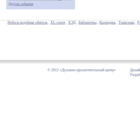
Другие события
Небеси подобная обитель
,
XL-спорт
,
ХЭД
,
Библиотека
,
Календарь
,
Трапезная
,
Р
© 2012 «Духовно-просветительский центр»
Дизай
Разра