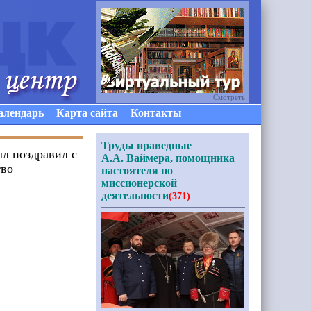
Смотреть
алендарь
Карта сайта
Контакты
Труды праведные
лл поздравил с
А.А. Ваймера, помощника
тво
настоятеля по
миссионерской
деятельности
(371)