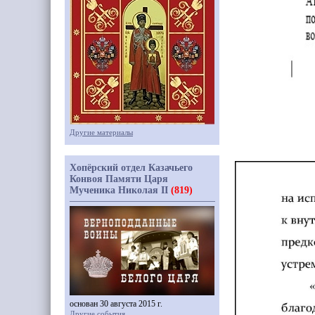
Другие материалы
Хопёрский отдел Казачьего
Конвоя Памяти Царя
Мученика Николая II
(819)
основан 30 августа 2015 г.
Другие события