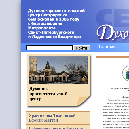
Главная
Духовно-
просветительский
центр
Храм иконы Тихвинской
Божией Матери
Библиотека памяти Государя