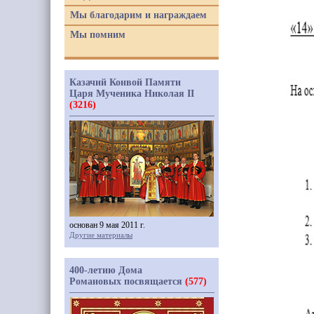
Мы благодарим и награждаем
Мы помним
Казачий Конвой Памяти
Царя Мученика Николая II
(3216)
основан 9 мая 2011 г.
Другие материалы
400-летию Дома
Романовых посвящается
(577)