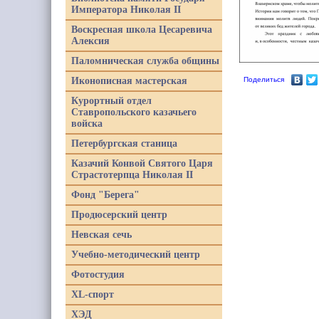
Императора Николая II
Воскресная школа Цесаревича
Алексия
Паломническая служба общины
Иконописная мастерская
Поделиться
Курортный отдел
Ставропольского казачьего
войска
Петербургская станица
Казачий Конвой Святого Царя
Страстотерпца Николая II
Фонд "Берега"
Продюсерский центр
Невская сечь
Учебно-методический центр
Фотостудия
XL-спорт
ХЭД