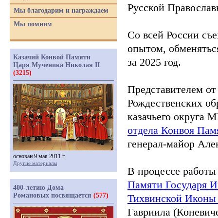
Русской Православ
Мы благодарим и награждаем
Мы помним
Со всей России съ
опытом, обменятьс
Казачий Конвой Памяти
за 2025 год.
Царя Мученика Николая II
(3215)
Представителем от
Рождественских об
казачьего округа 
отдела Конвоя Пам
генерал-майор Але
основан 9 мая 2011 г.
Другие материалы
В процессе работы
Памяти Государя И
400-летию Дома
Романовых посвящается
(577)
Тихвинской Иконы 
Гавриила
(Коневич