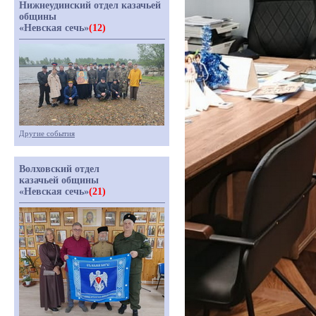
Нижнеудинский отдел казачьей
общины
«Невская сечь»
(12)
Другие события
Волховский отдел
казачьей общины
«Невская сечь»
(21)