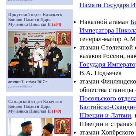
Памяти Государя И
Иркутский отдел Казачьего
Конвоя Памяти Царя
Наказной атаман
Б
Мученика Николая II
(204)
Императора Никол
генерал-майор А.М
атаман Столичной 
казаков России, на
Государя Императ
В.А. Подъячев
атаман Финляндског
основан 31 января 2017 г.
Другие события
общества станицы
Посольского отдел
Самарский отдел Казачьего
Балтийско-Скандин
Конвоя Памяти Царя
Мученика Николая II
(149)
Швеции и Латвии
,
Швеции и странах 
атаман Хопёрского 