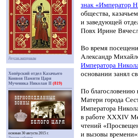
знак
«Император
Н
общества, казачье
и заведующей отде
Повх Ирине Вячесл
Во время посещен
Александр Михайл
Другие материалы
Императора Никола
основании занял св
Хопёрский отдел Казачьего
Конвоя Памяти Царя
Мученика Николая II
(819)
По благословению 
Матери города Сес
Императора Никол
в работе XXХIV М
чтений
«Просвеще
и вызовы времени»
основан 30 августа 2015 г.
Другие события