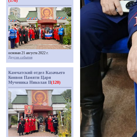
(170)
основан 21 августа 2022 г.
Другие события
Камчатский отдел Казачьего
Конвоя Памяти Царя
Мученика Николая II
(120)