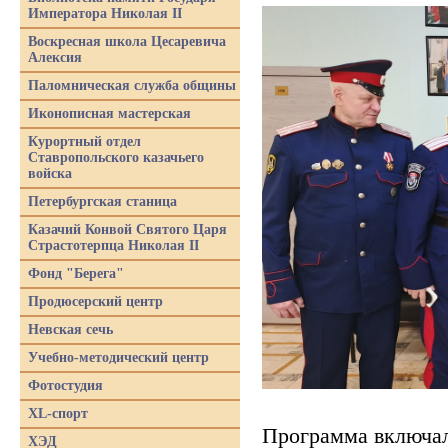
Императора Николая II
Воскресная школа Цесаревича
Алексия
Паломническая служба общины
Иконописная мастерская
Курортный отдел
Ставропольского казачьего
войска
Петербургская станица
Казачий Конвой Святого Царя
Страстотерпца Николая II
Фонд "Берега"
Продюсерский центр
Невская сечь
Учебно-методический центр
Фотостудия
XL-спорт
Программа включал
ХЭД