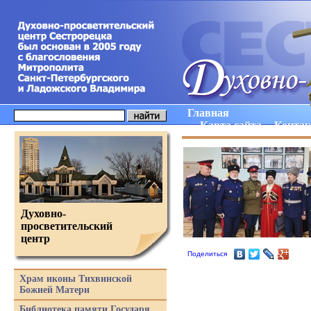
Главная
Карта сайта
Конта
Духовно-
просветительский
центр
Поделиться
Храм иконы Тихвинской
Божией Матери
Библиотека памяти Государя