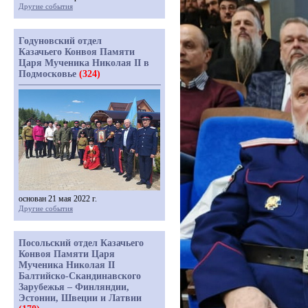
Другие события
Годуновский отдел
Казачьего Конвоя Памяти
Царя Мученика Николая II в
Подмосковье
(324)
основан 21 мая 2022 г.
Другие события
Посольский отдел Казачьего
Конвоя Памяти Царя
Мученика Николая II
Балтийско-Скандинавского
Зарубежья – Финляндии,
Эстонии, Швеции и Латвии