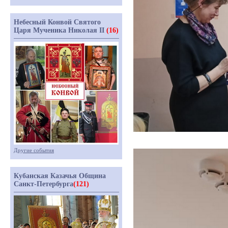
Небесный Конвой Святого
Царя Мученика Николая II
(16)
Другие события
Кубанская Казачья Община
Санкт-Петербурга
(121)