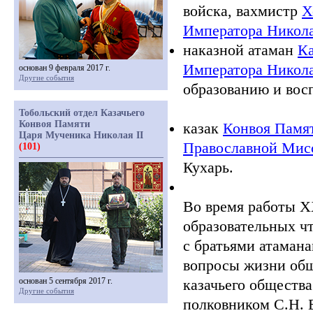
войска, вахмистр
Х
Императора Никол
наказной атаман
Ка
Императора Никола
основан 9 февраля 2017 г.
Другие события
образованию и вос
Тобольский отдел Казачьего
Конвоя Памяти
казак
Конвоя Памят
Царя Мученика Николая II
Православной Мис
(101)
Кухарь.
Во время работы 
образовательных ч
с братьями атаман
вопросы жизни общ
основан 5 сентября 2017 г.
казачьего общества
Другие события
полковником С.Н. 