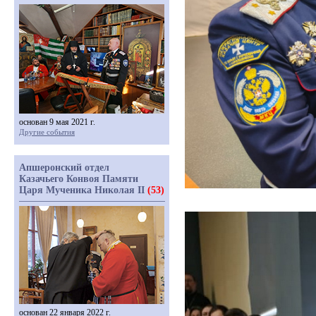
основан 9 мая 2021 г.
Другие события
Апшеронский отдел
Казачьего Конвоя Памяти
Царя Мученика Николая II
(53)
основан 22 января 2022 г.